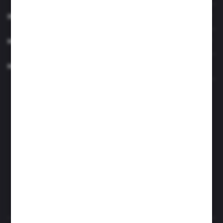
INFORMACJE
MOJE KONTO
MASZ PYTANIE?
Zapraszamy pon.- czw. 7.00-15.00 i pt. 6.00- 14.00
info@perfektzlewy.pl
+48 786 622 605
Kierzno 27;
67-112 Siedlisko
FORMULARZ KONTAKTOWY