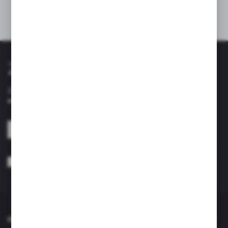
Dane techniczne
Zapisz się do newslettera
Zapisz się do newslettera na naszym sklepie internetowym i
otrzymuj informacje o nowościach i promocjach.
ZAPISZ SIĘ
Wyrażam zgodę na otrzymywanie drogą elektroniczną na wskazany przeze
mnie adres e-mail informacji dotyczących usług świadczonych przez
Administratora. Zgoda może zostać cofnięta w każdym czasie. *
O NAS