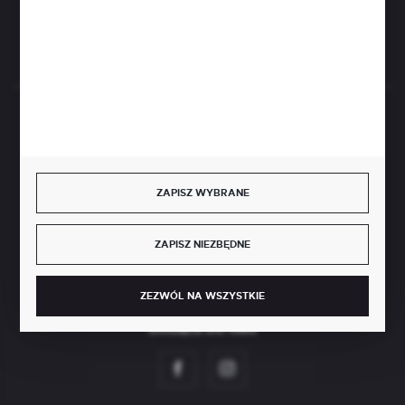
Rozpocznij zwrot produktu:
ODSTĄP OD UMOWY TUTAJ
BEZPIECZNE PŁATNOŚCI
ZAPISZ WYBRANE
SZYBKA DOSTAWA
ZAPISZ NIEZBĘDNE
ZEZWÓL NA WSZYSTKIE
DOŁĄCZ DO NAS