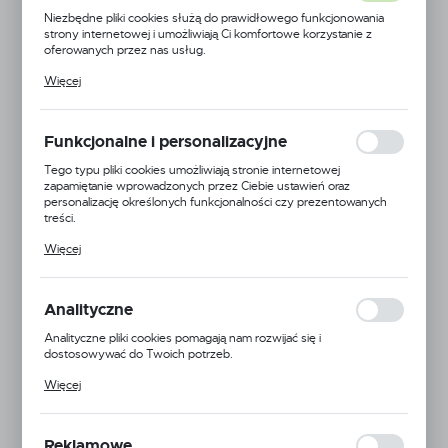
Niezbędne pliki cookies służą do prawidłowego funkcjonowania
strony internetowej i umożliwiają Ci komfortowe korzystanie z
oferowanych przez nas usług.
Pliki cookies odpowiadają na podejmowane przez Ciebie działania w
Więcej
celu m.in. dostosowania Twoich ustawień preferencji prywatności,
logowania czy wypełniania formularzy. Dzięki plikom cookies
strona, z której korzystasz, może działać bez zakłóceń.
Funkcjonalne i personalizacyjne
Tego typu pliki cookies umożliwiają stronie internetowej
zapamiętanie wprowadzonych przez Ciebie ustawień oraz
personalizację określonych funkcjonalności czy prezentowanych
treści.
Dzięki tym plikom cookies możemy zapewnić Ci większy komfort
Więcej
korzystania z funkcjonalności naszej strony poprzez dopasowanie
jej do Twoich indywidualnych preferencji. Wyrażenie zgody na
funkcjonalne i personalizacyjne pliki cookies gwarantuje dostępność
większej ilości funkcji na stronie.
Analityczne
Analityczne pliki cookies pomagają nam rozwijać się i
dostosowywać do Twoich potrzeb.
Cookies analityczne pozwalają na uzyskanie informacji w zakresie
EAN:
5904496231939
Więcej
wykorzystywania witryny internetowej, miejsca oraz częstotliwości,
z jaką odwiedzane są nasze serwisy www. Dane pozwalają nam na
24H
ocenę naszych serwisów internetowych pod względem ich
popularności wśród użytkowników. Zgromadzone informacje są
Reklamowe