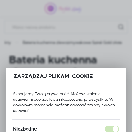
Przejdź do menu.
Przejdź do wyszukiwarki.
Przejdź do treści.
odukty
Bateria kuchenna zlewozmywakowa Spiral Gold złota
Bateria kuchenna
zlewozmywakowa
ZARZĄDZAJ PLIKAMI COOKIE
Spiral Gold złota
Szanujemy Twoją prywatność. Możesz zmienić
ustawienia cookies lub zaakceptować je wszystkie. W
dowolnym momencie możesz dokonać zmiany swoich
NOWOŚĆ
ustawień.
POLECAMY
Niezbędne