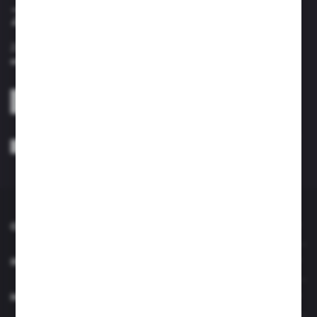
Zapisz się do newslettera
Zapisz się do newslettera na naszym sklepie internetowym i
otrzymuj informacje o nowościach i promocjach.
ZAPISZ SIĘ
Wyrażam zgodę na otrzymywanie drogą elektroniczną na wskazany przeze
mnie adres e-mail informacji dotyczących usług świadczonych przez
Administratora. Zgoda może zostać cofnięta w każdym czasie. *
O NAS
INFORMACJE
MOJE KONTO