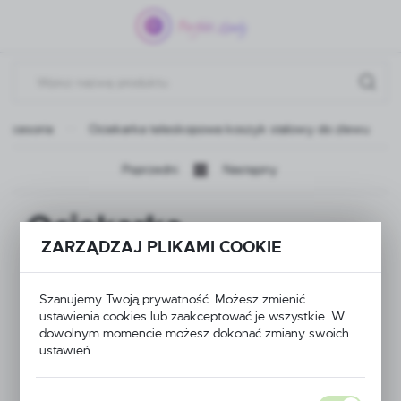
Przejdź do menu.
Przejdź do wyszukiwarki.
Przejdź do treści.
Akcesoria
Ociekarka teleskopowa koszyk stalowy do zlewu
Poprzedni
Następny
Ociekarka
ZARZĄDZAJ PLIKAMI COOKIE
teleskopowa koszyk
stalowy do zlewu
Szanujemy Twoją prywatność. Możesz zmienić
ustawienia cookies lub zaakceptować je wszystkie. W
dowolnym momencie możesz dokonać zmiany swoich
ustawień.
NOWOŚĆ
POLECAMY