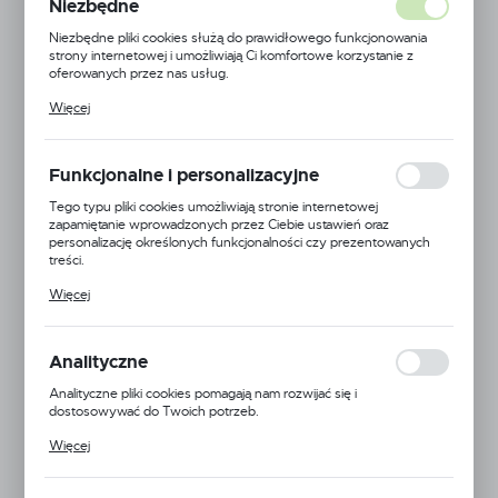
Niezbędne
Niezbędne pliki cookies służą do prawidłowego funkcjonowania
strony internetowej i umożliwiają Ci komfortowe korzystanie z
oferowanych przez nas usług.
Pliki cookies odpowiadają na podejmowane przez Ciebie działania w
Więcej
celu m.in. dostosowania Twoich ustawień preferencji prywatności,
logowania czy wypełniania formularzy. Dzięki plikom cookies
strona, z której korzystasz, może działać bez zakłóceń.
Funkcjonalne i personalizacyjne
Tego typu pliki cookies umożliwiają stronie internetowej
zapamiętanie wprowadzonych przez Ciebie ustawień oraz
personalizację określonych funkcjonalności czy prezentowanych
treści.
Dzięki tym plikom cookies możemy zapewnić Ci większy komfort
Więcej
korzystania z funkcjonalności naszej strony poprzez dopasowanie
jej do Twoich indywidualnych preferencji. Wyrażenie zgody na
funkcjonalne i personalizacyjne pliki cookies gwarantuje dostępność
większej ilości funkcji na stronie.
Analityczne
Analityczne pliki cookies pomagają nam rozwijać się i
dostosowywać do Twoich potrzeb.
Cookies analityczne pozwalają na uzyskanie informacji w zakresie
Więcej
wykorzystywania witryny internetowej, miejsca oraz częstotliwości,
z jaką odwiedzane są nasze serwisy www. Dane pozwalają nam na
EAN:
5903242536168
ocenę naszych serwisów internetowych pod względem ich