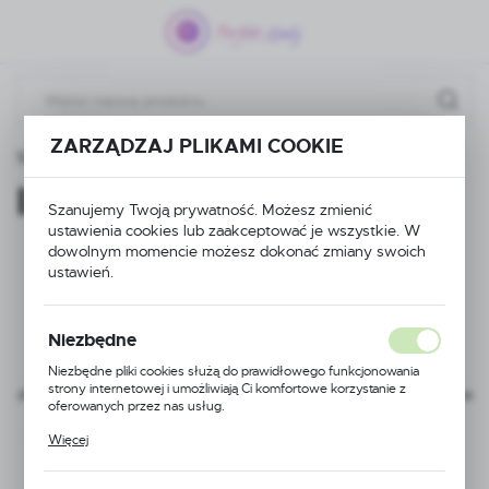
Przejdź do menu.
Przejdź do wyszukiwarki.
Przejdź do treści.
ZARZĄDZAJ PLIKAMI COOKIE
Strona główna
Informacje o sklepie
Informacje o sklepie
Szanujemy Twoją prywatność. Możesz zmienić
ustawienia cookies lub zaakceptować je wszystkie. W
dowolnym momencie możesz dokonać zmiany swoich
ustawień.
Perfekt Zlewy
Niezbędne
Niezbędne pliki cookies służą do prawidłowego funkcjonowania
to wiodący sklep internetowy oferujący szeroki wybór
strony internetowej i umożliwiają Ci komfortowe korzystanie z
zlewozmywaków oraz wysokiej jakości akcesoriów kuchennych. Nasza
oferowanych przez nas usług.
oferta obejmuje różnorodne modele zlewozmywaków, które
Pliki cookies odpowiadają na podejmowane przez Ciebie działania w
dopasowują się do różnych potrzeb klientów – od nowoczesnych,
Więcej
celu m.in. dostosowania Twoich ustawień preferencji prywatności,
stalowych zlewozmywaków, przez wytrzymałe zlewozmywaki
logowania czy wypełniania formularzy. Dzięki plikom cookies
granitowe.
strona, z której korzystasz, może działać bez zakłóceń.