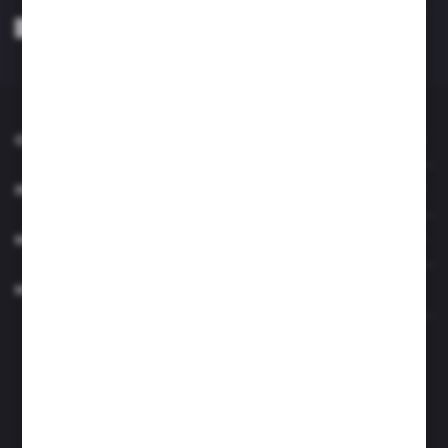
Wyrażam zgodę na otrzymywanie drogą elektroniczną na wskazany przeze
mnie adres e-mail informacji dotyczących usług świadczonych przez
Administratora. Zgoda może zostać cofnięta w każdym czasie. *
O NAS
INFORMACJE
MOJE KONTO
MASZ PYTANIE?
Zapraszamy pon.- czw. 7.00-15.00 i pt. 6.00- 14.00
info@perfektzlewy.pl
+48 786 622 605