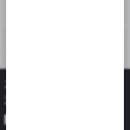
promocyjne mogą pojawić się na stronach podmiotów trzecich lub
firm będących naszymi partnerami oraz innych dostawców usług.
Firmy te działają w charakterze pośredników prezentujących nasze
treści w postaci wiadomości, ofert, komunikatów mediów
społecznościowych.
Formularz zwrotureklamacji produktu.pdf
Format: pdf
POBIERZ
Zapisz się do newslettera
Zapisz się do newslettera na naszym sklepie internetowym i
otrzymuj informacje o nowościach i promocjach.
ZAPISZ SIĘ