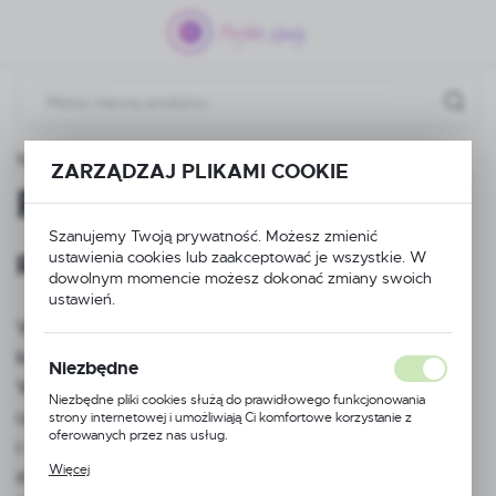
Przejdź do menu.
Przejdź do wyszukiwarki.
Przejdź do treści.
Strona główna
Reklamacje
ZARZĄDZAJ PLIKAMI COOKIE
Reklamacje
Szanujemy Twoją prywatność. Możesz zmienić
Reklamacje
ustawienia cookies lub zaakceptować je wszystkie. W
dowolnym momencie możesz dokonać zmiany swoich
ustawień.
Wszelkie zgłoszenia reklamacyjne prosimy
kierować na adres Kierzno 27, 67-112 Siedlisko.
Niezbędne
W treści wiadomości prosimy o opisanie
Niezbędne pliki cookies służą do prawidłowego funkcjonowania
uszkodzenia oraz wpisanie numeru zamówienia
strony internetowej i umożliwiają Ci komfortowe korzystanie z
oferowanych przez nas usług.
i danych osobowych. Na podstawie tych
Pliki cookies odpowiadają na podejmowane przez Ciebie działania w
Więcej
informacji zostanie rozpatrzona reklamacja.
celu m.in. dostosowania Twoich ustawień preferencji prywatności,
logowania czy wypełniania formularzy. Dzięki plikom cookies