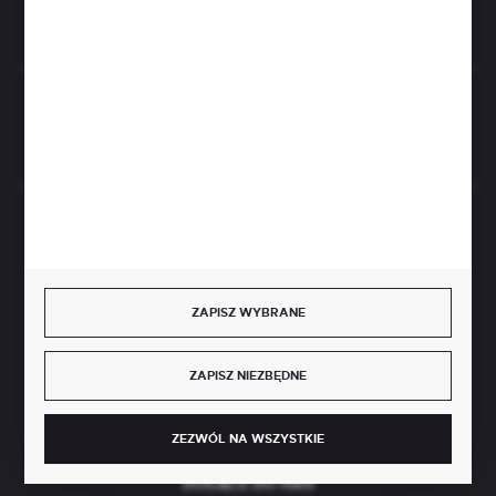
Rozpocznij zwrot produktu:
ODSTĄP OD UMOWY TUTAJ
BEZPIECZNE PŁATNOŚCI
ZAPISZ WYBRANE
SZYBKA DOSTAWA
ZAPISZ NIEZBĘDNE
ZEZWÓL NA WSZYSTKIE
DOŁĄCZ DO NAS