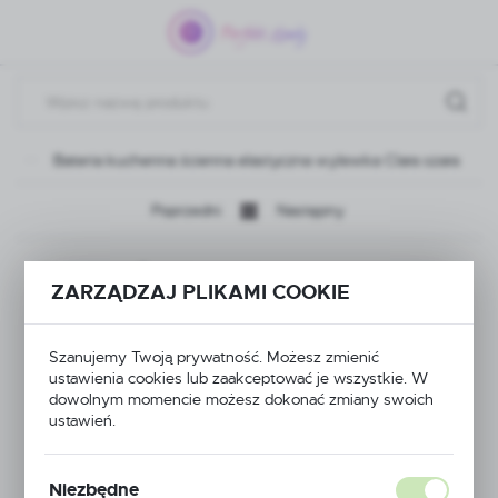
Przejdź do menu.
Przejdź do wyszukiwarki.
Przejdź do treści.
we
Bateria kuchenna ścienna elastyczna wylewka Clara szara
Poprzedni
Następny
Bateria kuchenna
ZARZĄDZAJ PLIKAMI COOKIE
ścienna elastyczna
Szanujemy Twoją prywatność. Możesz zmienić
wylewka Clara szara
ustawienia cookies lub zaakceptować je wszystkie. W
dowolnym momencie możesz dokonać zmiany swoich
ustawień.
NOWOŚĆ
POLECAMY
Niezbędne