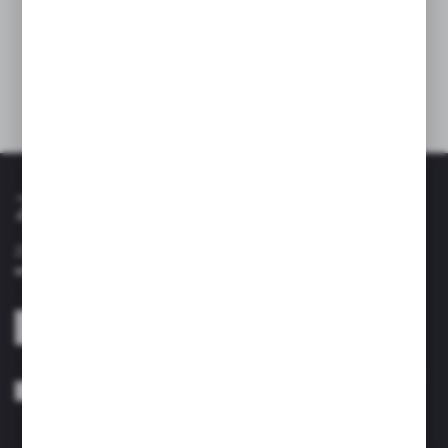
- Elementy montażowe w tym komplet krzywek do
baterii ½ x ¾
Inne z kategorii
Zapisz się do newslettera
Zapisz się do newslettera na naszym sklepie internetowym i
otrzymuj informacje o nowościach i promocjach.
ZAPISZ SIĘ
Wyrażam zgodę na otrzymywanie drogą elektroniczną na wskazany przeze
mnie adres e-mail informacji dotyczących usług świadczonych przez
Administratora. Zgoda może zostać cofnięta w każdym czasie. *