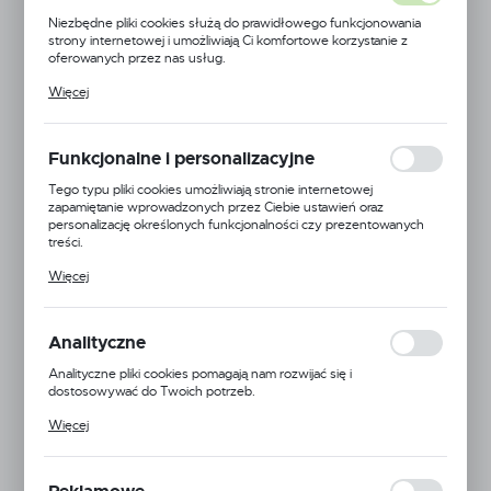
Niezbędne pliki cookies służą do prawidłowego funkcjonowania
strony internetowej i umożliwiają Ci komfortowe korzystanie z
oferowanych przez nas usług.
Pliki cookies odpowiadają na podejmowane przez Ciebie działania w
Więcej
celu m.in. dostosowania Twoich ustawień preferencji prywatności,
logowania czy wypełniania formularzy. Dzięki plikom cookies
strona, z której korzystasz, może działać bez zakłóceń.
Funkcjonalne i personalizacyjne
Tego typu pliki cookies umożliwiają stronie internetowej
zapamiętanie wprowadzonych przez Ciebie ustawień oraz
personalizację określonych funkcjonalności czy prezentowanych
treści.
Dzięki tym plikom cookies możemy zapewnić Ci większy komfort
Więcej
korzystania z funkcjonalności naszej strony poprzez dopasowanie
jej do Twoich indywidualnych preferencji. Wyrażenie zgody na
funkcjonalne i personalizacyjne pliki cookies gwarantuje dostępność
większej ilości funkcji na stronie.
Analityczne
Analityczne pliki cookies pomagają nam rozwijać się i
dostosowywać do Twoich potrzeb.
Cookies analityczne pozwalają na uzyskanie informacji w zakresie
Więcej
wykorzystywania witryny internetowej, miejsca oraz częstotliwości,
z jaką odwiedzane są nasze serwisy www. Dane pozwalają nam na
ocenę naszych serwisów internetowych pod względem ich
EAN:
5904496238471
popularności wśród użytkowników. Zgromadzone informacje są