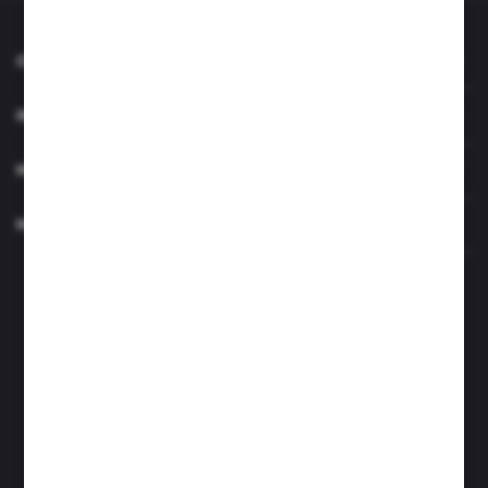
O NAS
INFORMACJE
MOJE KONTO
MASZ PYTANIE?
Zapraszamy pon.- czw. 7.00-15.00 i pt. 6.00- 14.00
info@perfektzlewy.pl
+48 786 622 605
Kierzno 27;
67-112 Siedlisko
FORMULARZ KONTAKTOWY