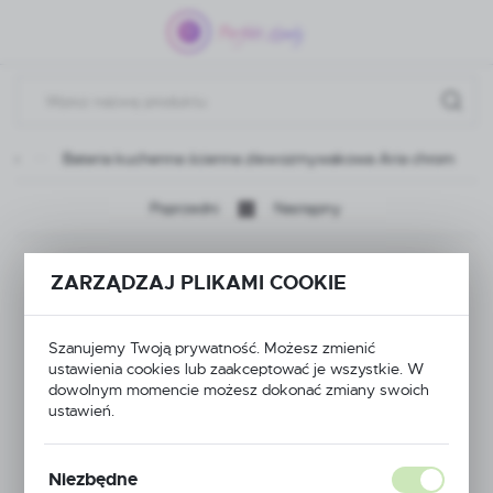
Przejdź do menu.
Przejdź do wyszukiwarki.
Przejdź do treści.
owe
Bateria kuchenna ścienna zlewozmywakowa Aria chrom
Poprzedni
Następny
Bateria kuchenna
ZARZĄDZAJ PLIKAMI COOKIE
ścienna
Szanujemy Twoją prywatność. Możesz zmienić
zlewozmywakowa
ustawienia cookies lub zaakceptować je wszystkie. W
dowolnym momencie możesz dokonać zmiany swoich
Aria chrom
ustawień.
Niezbędne