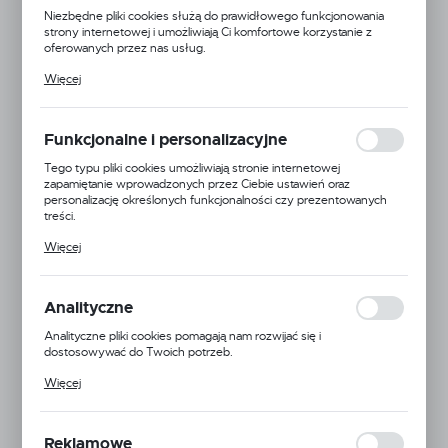
NOWOŚĆ
Niezbędne pliki cookies służą do prawidłowego funkcjonowania
strony internetowej i umożliwiają Ci komfortowe korzystanie z
POLECAMY
oferowanych przez nas usług.
Pliki cookies odpowiadają na podejmowane przez Ciebie działania w
Więcej
celu m.in. dostosowania Twoich ustawień preferencji prywatności,
logowania czy wypełniania formularzy. Dzięki plikom cookies
strona, z której korzystasz, może działać bez zakłóceń.
Funkcjonalne i personalizacyjne
Tego typu pliki cookies umożliwiają stronie internetowej
zapamiętanie wprowadzonych przez Ciebie ustawień oraz
personalizację określonych funkcjonalności czy prezentowanych
treści.
Dzięki tym plikom cookies możemy zapewnić Ci większy komfort
Więcej
korzystania z funkcjonalności naszej strony poprzez dopasowanie
jej do Twoich indywidualnych preferencji. Wyrażenie zgody na
funkcjonalne i personalizacyjne pliki cookies gwarantuje dostępność
większej ilości funkcji na stronie.
Analityczne
Analityczne pliki cookies pomagają nam rozwijać się i
dostosowywać do Twoich potrzeb.
Cookies analityczne pozwalają na uzyskanie informacji w zakresie
Więcej
wykorzystywania witryny internetowej, miejsca oraz częstotliwości,
z jaką odwiedzane są nasze serwisy www. Dane pozwalają nam na
ocenę naszych serwisów internetowych pod względem ich
popularności wśród użytkowników. Zgromadzone informacje są
Reklamowe