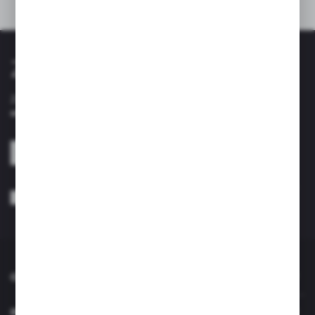
Inne z kategorii
Zapisz się do newslettera
Zapisz się do newslettera na naszym sklepie internetowym i
otrzymuj informacje o nowościach i promocjach.
ZAPISZ SIĘ
Wyrażam zgodę na otrzymywanie drogą elektroniczną na wskazany przeze
mnie adres e-mail informacji dotyczących usług świadczonych przez
Administratora. Zgoda może zostać cofnięta w każdym czasie. *
O NAS
INFORMACJE