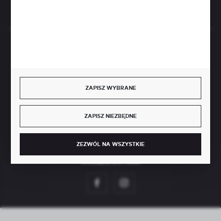
Rozpocznij zwrot produktu:
ODSTĄP OD UMOWY TUTAJ
BEZPIECZNE PŁATNOŚCI
ZAPISZ WYBRANE
SZYBKA DOSTAWA
ZAPISZ NIEZBĘDNE
ZEZWÓL NA WSZYSTKIE
DOŁĄCZ DO NAS