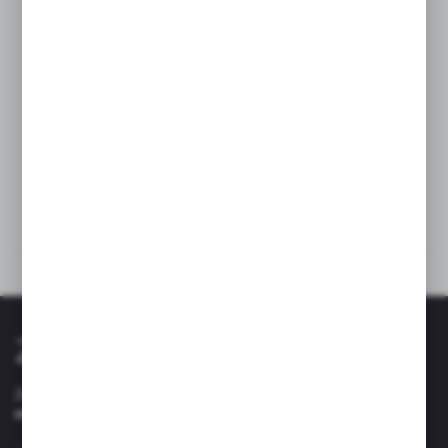
wyciągana wylewka i oszczędność wody,
czynią ją idealnym rozwiązaniem dla osób
ceniących zarówno estetykę, jak i komfort
użytkowania w kuchni.
Dane techniczne
Inne z kategorii
Zapisz się do newslettera
Zapisz się do newslettera na naszym sklepie internetowym i
otrzymuj informacje o nowościach i promocjach.