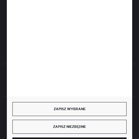
info@perfektzlewy.pl
+48 786 622 605
Kierzno 27;
67-112 Siedlisko
FORMULARZ KONTAKTOWY
Rozpocznij zwrot produktu:
ODSTĄP OD UMOWY TUTAJ
BEZPIECZNE PŁATNOŚCI
ZAPISZ WYBRANE
ZAPISZ NIEZBĘDNE