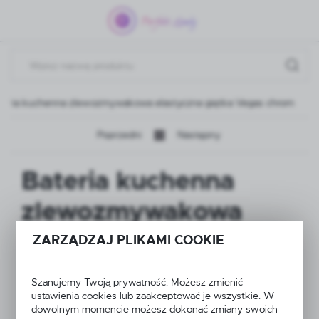
Przejdź do menu.
Przejdź do wyszukiwarki.
Przejdź do treści.
teria kuchenna zlewozmywakowa elastyczna giętka Vegas chrom
Poprzedni
Następny
Bateria kuchenna
zlewozmywakowa
elastyczna giętka
ZARZĄDZAJ PLIKAMI COOKIE
Vegas chrom
Szanujemy Twoją prywatność. Możesz zmienić
ustawienia cookies lub zaakceptować je wszystkie. W
dowolnym momencie możesz dokonać zmiany swoich