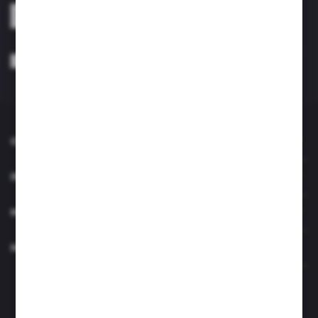
ZAPISZ SIĘ
Wyrażam zgodę na otrzymywanie drogą elektroniczną na wskazany przeze
mnie adres e-mail informacji dotyczących usług świadczonych przez
Administratora. Zgoda może zostać cofnięta w każdym czasie. *
O NAS
INFORMACJE
MOJE KONTO
MASZ PYTANIE?
Zapraszamy pon.- czw. 7.00-15.00 i pt. 6.00- 14.00