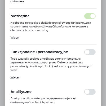
NOWOŚĆ
ustawień.
POLECAMY
Niezbędne
Niezbędne pliki cookies służą do prawidłowego funkcjonowania
strony internetowej i umożliwiają Ci komfortowe korzystanie z
oferowanych przez nas usług.
Pliki cookies odpowiadają na podejmowane przez Ciebie działania w
Więcej
celu m.in. dostosowania Twoich ustawień preferencji prywatności,
logowania czy wypełniania formularzy. Dzięki plikom cookies
strona, z której korzystasz, może działać bez zakłóceń.
Funkcjonalne i personalizacyjne
Tego typu pliki cookies umożliwiają stronie internetowej
zapamiętanie wprowadzonych przez Ciebie ustawień oraz
personalizację określonych funkcjonalności czy prezentowanych
treści.
Dzięki tym plikom cookies możemy zapewnić Ci większy komfort
Więcej
korzystania z funkcjonalności naszej strony poprzez dopasowanie
jej do Twoich indywidualnych preferencji. Wyrażenie zgody na
funkcjonalne i personalizacyjne pliki cookies gwarantuje dostępność
większej ilości funkcji na stronie.
Analityczne
Analityczne pliki cookies pomagają nam rozwijać się i
dostosowywać do Twoich potrzeb.