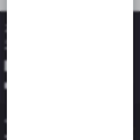
Inne z kategorii
Zapisz się do newslettera
Zapisz się do newslettera na naszym sklepie internetowym i
otrzymuj informacje o nowościach i promocjach.
ZAPISZ SIĘ
Wyrażam zgodę na otrzymywanie drogą elektroniczną na wskazany przeze
mnie adres e-mail informacji dotyczących usług świadczonych przez
Administratora. Zgoda może zostać cofnięta w każdym czasie. *
O NAS
INFORMACJE