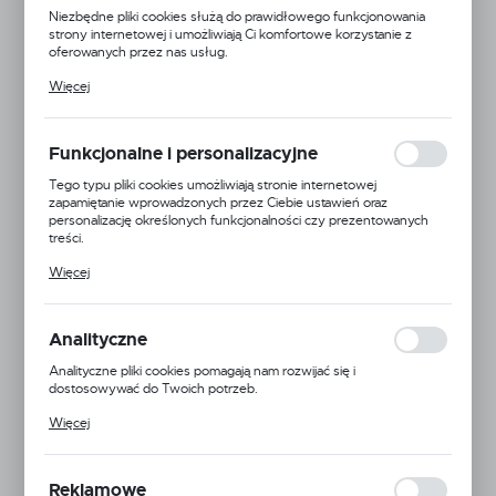
NOWOŚĆ
Niezbędne pliki cookies służą do prawidłowego funkcjonowania
strony internetowej i umożliwiają Ci komfortowe korzystanie z
POLECAMY
oferowanych przez nas usług.
Pliki cookies odpowiadają na podejmowane przez Ciebie działania w
Więcej
celu m.in. dostosowania Twoich ustawień preferencji prywatności,
logowania czy wypełniania formularzy. Dzięki plikom cookies
strona, z której korzystasz, może działać bez zakłóceń.
Funkcjonalne i personalizacyjne
Tego typu pliki cookies umożliwiają stronie internetowej
zapamiętanie wprowadzonych przez Ciebie ustawień oraz
personalizację określonych funkcjonalności czy prezentowanych
treści.
Dzięki tym plikom cookies możemy zapewnić Ci większy komfort
Więcej
korzystania z funkcjonalności naszej strony poprzez dopasowanie
jej do Twoich indywidualnych preferencji. Wyrażenie zgody na
funkcjonalne i personalizacyjne pliki cookies gwarantuje dostępność
większej ilości funkcji na stronie.
Analityczne
Analityczne pliki cookies pomagają nam rozwijać się i
dostosowywać do Twoich potrzeb.
Cookies analityczne pozwalają na uzyskanie informacji w zakresie
Więcej
wykorzystywania witryny internetowej, miejsca oraz częstotliwości,
z jaką odwiedzane są nasze serwisy www. Dane pozwalają nam na
ocenę naszych serwisów internetowych pod względem ich
popularności wśród użytkowników. Zgromadzone informacje są
Reklamowe