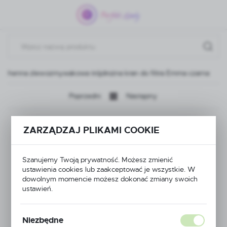
Przejdź do menu.
Przejdź do wyszukiwarki.
Przejdź do treści.
kuchenna zlewozmywakowa trójdrożna kran do filtra Emma czarna
Poprzedni
Następny
Bateria kuchenna
ZARZĄDZAJ PLIKAMI COOKIE
zlewozmywakowa
Szanujemy Twoją prywatność. Możesz zmienić
trójdrożna kran do
ustawienia cookies lub zaakceptować je wszystkie. W
dowolnym momencie możesz dokonać zmiany swoich
filtra Emma czarna
ustawień.
Niezbędne