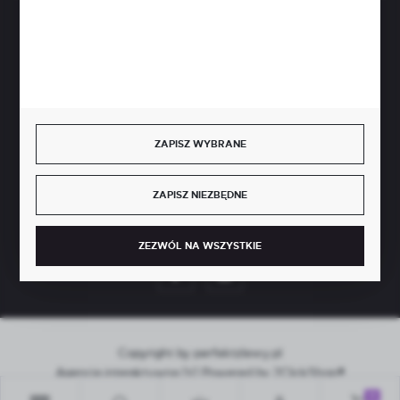
BEZPIECZNE PŁATNOŚCI
SZYBKA DOSTAWA
ZAPISZ WYBRANE
ZAPISZ NIEZBĘDNE
DOŁĄCZ DO NAS
ZEZWÓL NA WSZYSTKIE
Copyright by perfektzlewy.pl
Agencja interaktywna
[ti]
Powered by
2ClickShop®
0