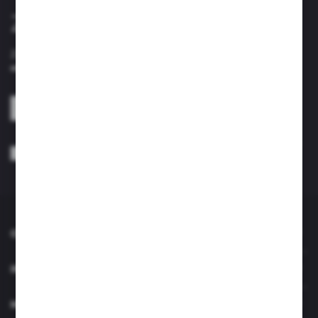
Zapisz się do newslettera
Zapisz się do newslettera na naszym sklepie internetowym i
otrzymuj informacje o nowościach i promocjach.
ZAPISZ SIĘ
Wyrażam zgodę na otrzymywanie drogą elektroniczną na wskazany przeze
mnie adres e-mail informacji dotyczących usług świadczonych przez
Administratora. Zgoda może zostać cofnięta w każdym czasie. *
O NAS
INFORMACJE
MOJE KONTO