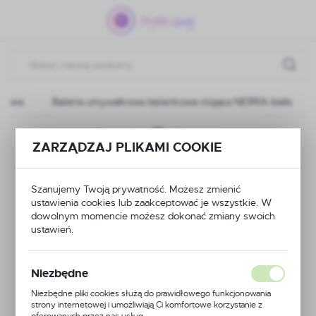
Przejdź do menu.
Przejdź do wyszukiwarki.
Przejdź do treści.
enkowe
Bateria umywalkowa łazienkowa stojąca NERRA biała
Poprzedni
Następny
ZARZĄDZAJ PLIKAMI COOKIE
Bateria umywalkowa
Szanujemy Twoją prywatność. Możesz zmienić
łazienkowa stojąca
ustawienia cookies lub zaakceptować je wszystkie. W
dowolnym momencie możesz dokonać zmiany swoich
ustawień.
NERRA biała
Niezbędne
NOWOŚĆ
Niezbędne pliki cookies służą do prawidłowego funkcjonowania
strony internetowej i umożliwiają Ci komfortowe korzystanie z
POLECAMY
oferowanych przez nas usług.