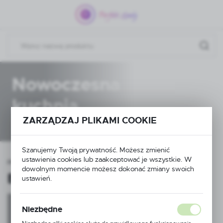
Przejdź do menu.
Przejdź do wyszukiwarki.
Przejdź do treści.
Nowoczesna
kuchnia
ZARZĄDZAJ PLIKAMI COOKIE
Szanujemy Twoją prywatność. Możesz zmienić
ustawienia cookies lub zaakceptować je wszystkie. W
i łazienkowe
Baterie kuchenne
Baterie kuchenne retro
dowolnym momencie możesz dokonać zmiany swoich
Baterie kuchenne retro
ustawień.
(4)
Niezbędne
Sprawdź nasze