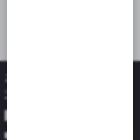
WIĘCEJ
Zapisz się do newslettera
Zapisz się do newslettera na naszym sklepie internetowym i
otrzymuj informacje o nowościach i promocjach.
ZAPISZ SIĘ
Wyrażam zgodę na otrzymywanie drogą elektroniczną na wskazany przeze
mnie adres e-mail informacji dotyczących usług świadczonych przez
Administratora. Zgoda może zostać cofnięta w każdym czasie. *