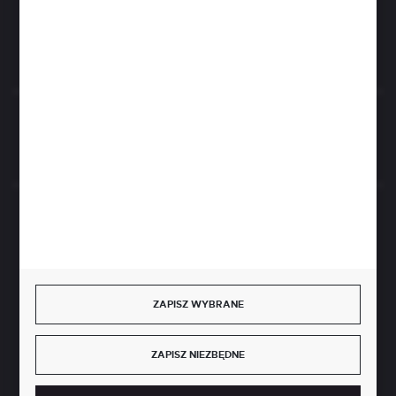
FORMULARZ KONTAKTOWY
Rozpocznij zwrot produktu:
ODSTĄP OD UMOWY TUTAJ
BEZPIECZNE PŁATNOŚCI
ZAPISZ WYBRANE
SZYBKA DOSTAWA
ZAPISZ NIEZBĘDNE