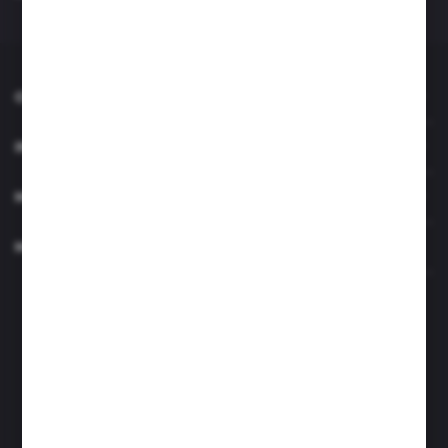
O NAS
INFORMACJE
MOJE KONTO
MASZ PYTANIE?
Zapraszamy pon.- czw. 7.00-15.00 i pt. 6.00- 14.00
info@perfektzlewy.pl
+48 786 622 605
Kierzno 27;
67-112 Siedlisko