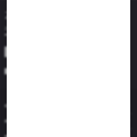
Zapisz się do newslettera
Zapisz się do newslettera na naszym sklepie internetowym i
otrzymuj informacje o nowościach i promocjach.
ZAPISZ SIĘ
Wyrażam zgodę na otrzymywanie drogą elektroniczną na wskazany przeze
mnie adres e-mail informacji dotyczących usług świadczonych przez
Administratora. Zgoda może zostać cofnięta w każdym czasie. *
O NAS
INFORMACJE
MOJE KONTO