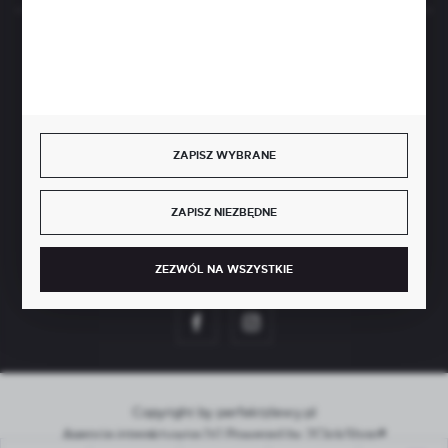
BEZPIECZNE PŁATNOŚCI
ZAPISZ WYBRANE
SZYBKA DOSTAWA
ZAPISZ NIEZBĘDNE
ZEZWÓL NA WSZYSTKIE
DOŁĄCZ DO NAS
Copyright by perfektzlewy.pl
Agencja interaktywna
[ti]
Powered by
2ClickShop®