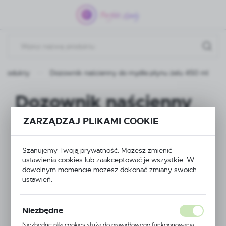
Przejdź do menu.
Przejdź do wyszukiwarki.
Przejdź do treści.
Produkty
Dozownik naścienny do mydła płynu żelu 450 ml
Dozownik naścienny
do mydła płynu żelu
ZARZĄDZAJ PLIKAMI COOKIE
450 ml
Szanujemy Twoją prywatność. Możesz zmienić
ustawienia cookies lub zaakceptować je wszystkie. W
dowolnym momencie możesz dokonać zmiany swoich
ustawień.
NOWOŚĆ
POLECAMY
Niezbędne
Niezbędne pliki cookies służą do prawidłowego funkcjonowania