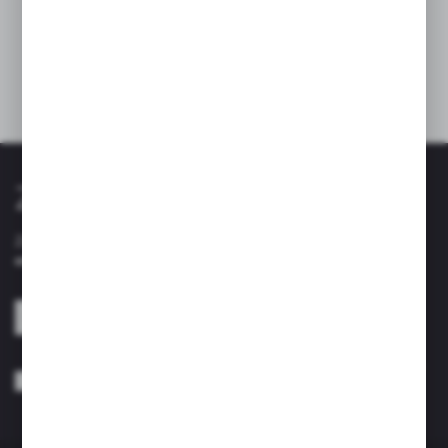
na ścianie oszczędza miejsce na blacie i zapewnia
łatwy dostęp do produktów, co czyni go
wygodnym i praktycznym dodatkiem do każdej
kuchni lub łazienki.
Zapisz się do newslettera
Zapisz się do newslettera na naszym sklepie internetowym i
otrzymuj informacje o nowościach i promocjach.
ZAPISZ SIĘ
Wyrażam zgodę na otrzymywanie drogą elektroniczną na wskazany przeze
mnie adres e-mail informacji dotyczących usług świadczonych przez
Administratora. Zgoda może zostać cofnięta w każdym czasie. *