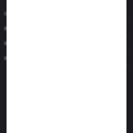
O NAS
INFORMACJE
MOJE KONTO
MASZ PYTANIE?
Zapraszamy pon.- czw. 7.00-15.00 i pt. 6.00- 14.00
info@perfektzlewy.pl
+48 786 622 605
Kierzno 27;
67-112 Siedlisko
FORMULARZ KONTAKTOWY