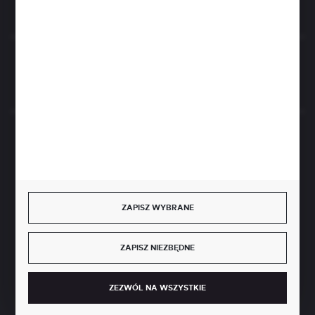
Rozpocznij zwrot produktu:
ODSTĄP OD UMOWY TUTAJ
BEZPIECZNE PŁATNOŚCI
ZAPISZ WYBRANE
SZYBKA DOSTAWA
ZAPISZ NIEZBĘDNE
ZEZWÓL NA WSZYSTKIE
DOŁĄCZ DO NAS