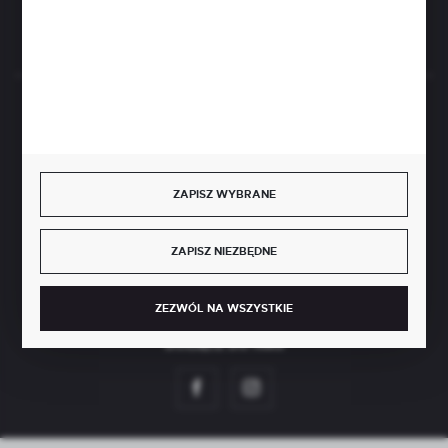
Rozpocznij zwrot produktu:
ODSTĄP OD UMOWY TUTAJ
BEZPIECZNE PŁATNOŚCI
ZAPISZ WYBRANE
SZYBKA DOSTAWA
ZAPISZ NIEZBĘDNE
ZEZWÓL NA WSZYSTKIE
DOŁĄCZ DO NAS