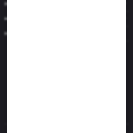
INFORMACJE
MOJE KONTO
MASZ PYTANIE?
Zapraszamy pon.- czw. 7.00-15.00 i pt. 6.00- 14.00
info@perfektzlewy.pl
+48 786 622 605
Kierzno 27;
67-112 Siedlisko
FORMULARZ KONTAKTOWY