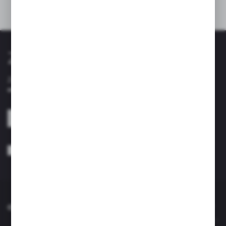
Zapisz się do newslettera
Zapisz się do newslettera na naszym sklepie internetowym i
otrzymuj informacje o nowościach i promocjach.
ZAPISZ SIĘ
Wyrażam zgodę na otrzymywanie drogą elektroniczną na wskazany przeze
mnie adres e-mail informacji dotyczących usług świadczonych przez
Administratora. Zgoda może zostać cofnięta w każdym czasie. *
O NAS