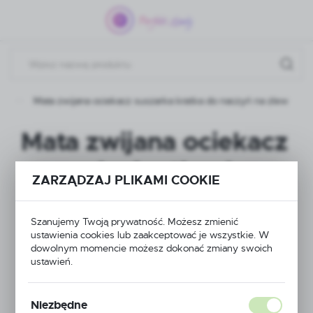
Przejdź do menu.
Przejdź do wyszukiwarki.
Przejdź do treści.
ty
Mata zwijana ociekacz suszarka kratka do naczyń na zlew
Mata zwijana ociekacz
suszarka kratka do
ZARZĄDZAJ PLIKAMI COOKIE
naczyń na zlew
Szanujemy Twoją prywatność. Możesz zmienić
ustawienia cookies lub zaakceptować je wszystkie. W
dowolnym momencie możesz dokonać zmiany swoich
NOWOŚĆ
ustawień.
POLECAMY
Niezbędne