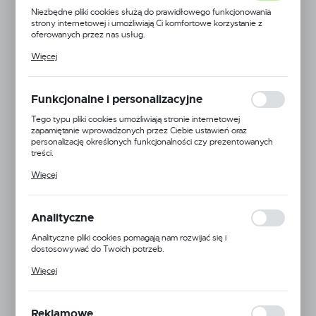
Niezbędne pliki cookies służą do prawidłowego funkcjonowania
strony internetowej i umożliwiają Ci komfortowe korzystanie z
oferowanych przez nas usług.
Pliki cookies odpowiadają na podejmowane przez Ciebie działania w
Więcej
celu m.in. dostosowania Twoich ustawień preferencji prywatności,
logowania czy wypełniania formularzy. Dzięki plikom cookies
strona, z której korzystasz, może działać bez zakłóceń.
Funkcjonalne i personalizacyjne
Tego typu pliki cookies umożliwiają stronie internetowej
zapamiętanie wprowadzonych przez Ciebie ustawień oraz
personalizację określonych funkcjonalności czy prezentowanych
treści.
Dzięki tym plikom cookies możemy zapewnić Ci większy komfort
Więcej
korzystania z funkcjonalności naszej strony poprzez dopasowanie
jej do Twoich indywidualnych preferencji. Wyrażenie zgody na
funkcjonalne i personalizacyjne pliki cookies gwarantuje dostępność
większej ilości funkcji na stronie.
Analityczne
Analityczne pliki cookies pomagają nam rozwijać się i
dostosowywać do Twoich potrzeb.
Cookies analityczne pozwalają na uzyskanie informacji w zakresie
EAN:
5906716931445
Więcej
wykorzystywania witryny internetowej, miejsca oraz częstotliwości,
z jaką odwiedzane są nasze serwisy www. Dane pozwalają nam na
24H
ocenę naszych serwisów internetowych pod względem ich
popularności wśród użytkowników. Zgromadzone informacje są
Reklamowe