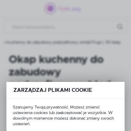
Przejdź do menu.
Przejdź do wyszukiwarki.
Przejdź do treści.
kap kuchenny do zabudowy podszafkowy wkład Fiugi L 50 biały
Okap kuchenny do
zabudowy
podszafkowy wkład
ZARZĄDZAJ PLIKAMI COOKIE
Fiugi L 50 biały
Szanujemy Twoją prywatność. Możesz zmienić
ustawienia cookies lub zaakceptować je wszystkie. W
NOWOŚĆ
dowolnym momencie możesz dokonać zmiany swoich
ustawień.
POLECAMY