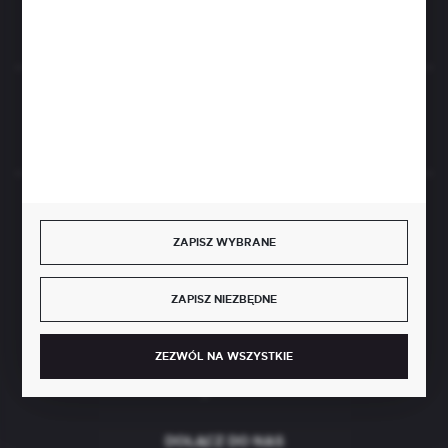
Rozpocznij zwrot produktu:
ODSTĄP OD UMOWY TUTAJ
BEZPIECZNE PŁATNOŚCI
ZAPISZ WYBRANE
ZAPISZ NIEZBĘDNE
SZYBKA DOSTAWA
ZEZWÓL NA WSZYSTKIE
DOŁĄCZ DO NAS