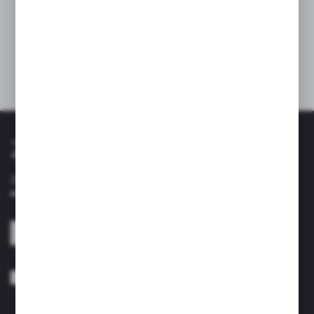
opatentowane wzornictwo i dysponuje
ultranowoczesnym laboratorium, w którym
powstają coraz to skuteczniejsze, cichsze, a także
ekologiczne modele.
Zapisz się do newslettera
Zapisz się do newslettera na naszym sklepie internetowym i
otrzymuj informacje o nowościach i promocjach.
ZAPISZ SIĘ
Wyrażam zgodę na otrzymywanie drogą elektroniczną na wskazany przeze
mnie adres e-mail informacji dotyczących usług świadczonych przez
Administratora. Zgoda może zostać cofnięta w każdym czasie. *