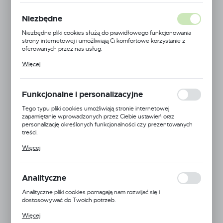
Niezbędne
Niezbędne pliki cookies służą do prawidłowego funkcjonowania
strony internetowej i umożliwiają Ci komfortowe korzystanie z
oferowanych przez nas usług.
Pliki cookies odpowiadają na podejmowane przez Ciebie działania w
Więcej
celu m.in. dostosowania Twoich ustawień preferencji prywatności,
logowania czy wypełniania formularzy. Dzięki plikom cookies
strona, z której korzystasz, może działać bez zakłóceń.
Funkcjonalne i personalizacyjne
Tego typu pliki cookies umożliwiają stronie internetowej
zapamiętanie wprowadzonych przez Ciebie ustawień oraz
personalizację określonych funkcjonalności czy prezentowanych
treści.
Dzięki tym plikom cookies możemy zapewnić Ci większy komfort
Więcej
korzystania z funkcjonalności naszej strony poprzez dopasowanie
jej do Twoich indywidualnych preferencji. Wyrażenie zgody na
funkcjonalne i personalizacyjne pliki cookies gwarantuje dostępność
większej ilości funkcji na stronie.
Analityczne
Analityczne pliki cookies pomagają nam rozwijać się i
dostosowywać do Twoich potrzeb.
EAN:
5901703834860
Cookies analityczne pozwalają na uzyskanie informacji w zakresie
Więcej
wykorzystywania witryny internetowej, miejsca oraz częstotliwości,