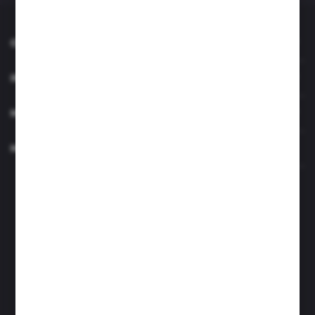
O NAS
INFORMACJE
MOJE KONTO
MASZ PYTANIE?
Zapraszamy pon.- czw. 7.00-15.00 i pt. 6.00- 14.00
info@perfektzlewy.pl
+48 786 622 605
Kierzno 27;
67-112 Siedlisko
FORMULARZ KONTAKTOWY