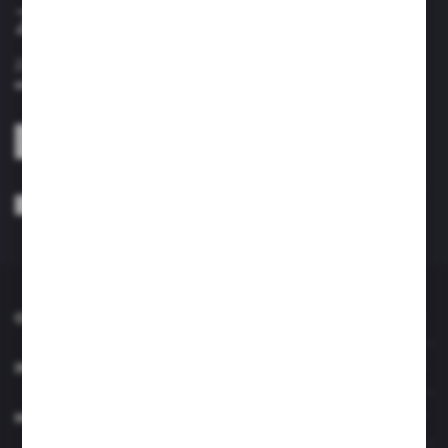
Zapisz się do newslettera
Zapisz się do newslettera na naszym sklepie internetowym i
otrzymuj informacje o nowościach i promocjach.
ZAPISZ SIĘ
Wyrażam zgodę na otrzymywanie drogą elektroniczną na wskazany przeze
mnie adres e-mail informacji dotyczących usług świadczonych przez
Administratora. Zgoda może zostać cofnięta w każdym czasie. *
O NAS
INFORMACJE
MOJE KONTO