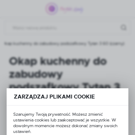
Przejdź do menu.
Przejdź do wyszukiwarki.
Przejdź do treści.
Okap kuchenny do zabudowy podszafkowy Tytan 3 60 (czarny)
Okap kuchenny do
zabudowy
podszafkowy Tytan 3
ZARZĄDZAJ PLIKAMI COOKIE
60 (czarny)
Szanujemy Twoją prywatność. Możesz zmienić
ustawienia cookies lub zaakceptować je wszystkie. W
NOWOŚĆ
dowolnym momencie możesz dokonać zmiany swoich
POLECAMY
ustawień.