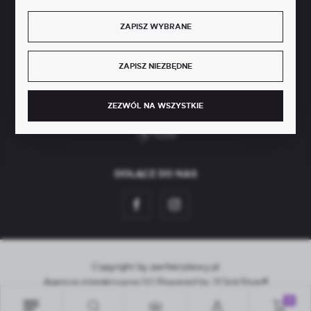
BEZPIECZNE PŁATNOŚCI
ZAPISZ WYBRANE
ZAPISZ NIEZBĘDNE
SZYBKA DOSTAWA
ZEZWÓL NA WSZYSTKIE
DOŁĄCZ DO NAS
Copyright by perfektzlewy.pl
Agencja interaktywna
[ti]
Powered by
2ClickShop®
0