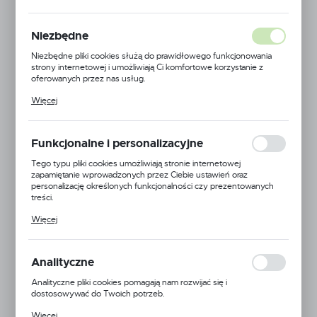
Niezbędne
Niezbędne pliki cookies służą do prawidłowego funkcjonowania
strony internetowej i umożliwiają Ci komfortowe korzystanie z
oferowanych przez nas usług.
Pliki cookies odpowiadają na podejmowane przez Ciebie działania w
Więcej
celu m.in. dostosowania Twoich ustawień preferencji prywatności,
logowania czy wypełniania formularzy. Dzięki plikom cookies
strona, z której korzystasz, może działać bez zakłóceń.
Funkcjonalne i personalizacyjne
Tego typu pliki cookies umożliwiają stronie internetowej
zapamiętanie wprowadzonych przez Ciebie ustawień oraz
personalizację określonych funkcjonalności czy prezentowanych
treści.
Dzięki tym plikom cookies możemy zapewnić Ci większy komfort
Więcej
korzystania z funkcjonalności naszej strony poprzez dopasowanie
jej do Twoich indywidualnych preferencji. Wyrażenie zgody na
funkcjonalne i personalizacyjne pliki cookies gwarantuje dostępność
większej ilości funkcji na stronie.
Analityczne
Analityczne pliki cookies pomagają nam rozwijać się i
dostosowywać do Twoich potrzeb.
EAN:
5901703839537
Cookies analityczne pozwalają na uzyskanie informacji w zakresie
Więcej