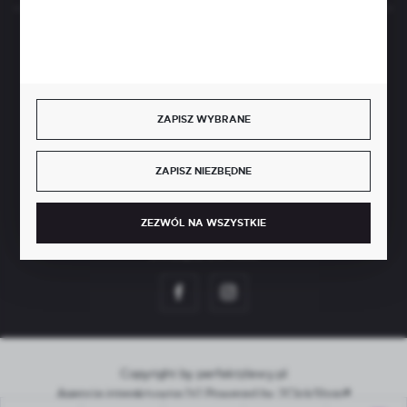
BEZPIECZNE PŁATNOŚCI
ZAPISZ WYBRANE
SZYBKA DOSTAWA
ZAPISZ NIEZBĘDNE
ZEZWÓL NA WSZYSTKIE
DOŁĄCZ DO NAS
Copyright by perfektzlewy.pl
Agencja interaktywna
[ti]
Powered by
2ClickShop®