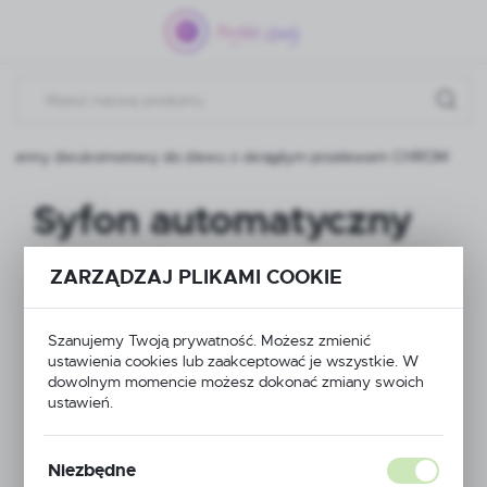
Przejdź do menu.
Przejdź do wyszukiwarki.
Przejdź do treści.
yścienny dwukomorowy do zlewu z okrągłym przelewem CHROM
Syfon automatyczny
przyścienny
ZARZĄDZAJ PLIKAMI COOKIE
dwukomorowy do
Szanujemy Twoją prywatność. Możesz zmienić
zlewu z okrągłym
ustawienia cookies lub zaakceptować je wszystkie. W
dowolnym momencie możesz dokonać zmiany swoich
przelewem CHROM
ustawień.
Niezbędne
POLECAMY