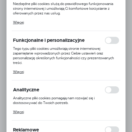
Niezbędne pliki cookies służą do prawidłowego funkcjonowania
strony internetowej i umożliwiają Ci komfortowe korzystanie z
oferowanych przez nas usług.
Pliki cookies odpowiadają na podejmowane przez Ciebie działania w
Więcej
celu m.in. dostosowania Twoich ustawień preferencji prywatności,
logowania czy wypełniania formularzy. Dzięki plikom cookies
strona, z której korzystasz, może działać bez zakłóceń.
Funkcjonalne i personalizacyjne
Tego typu pliki cookies umożliwiają stronie internetowej
zapamiętanie wprowadzonych przez Ciebie ustawień oraz
personalizację określonych funkcjonalności czy prezentowanych
treści.
Dzięki tym plikom cookies możemy zapewnić Ci większy komfort
Więcej
korzystania z funkcjonalności naszej strony poprzez dopasowanie
jej do Twoich indywidualnych preferencji. Wyrażenie zgody na
funkcjonalne i personalizacyjne pliki cookies gwarantuje dostępność
większej ilości funkcji na stronie.
Analityczne
Analityczne pliki cookies pomagają nam rozwijać się i
dostosowywać do Twoich potrzeb.
Cookies analityczne pozwalają na uzyskanie informacji w zakresie
Więcej
wykorzystywania witryny internetowej, miejsca oraz częstotliwości,
z jaką odwiedzane są nasze serwisy www. Dane pozwalają nam na
ocenę naszych serwisów internetowych pod względem ich
popularności wśród użytkowników. Zgromadzone informacje są
Reklamowe