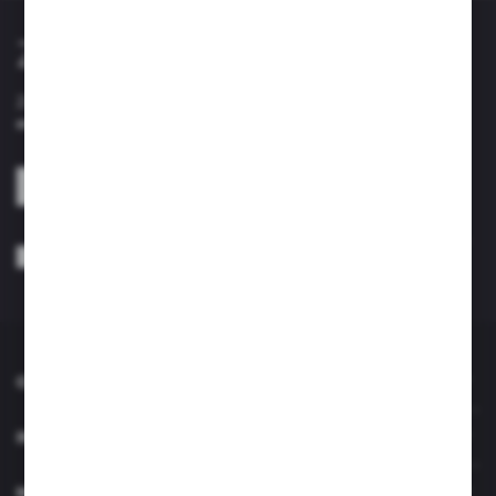
Zapisz się do newslettera
Zapisz się do newslettera na naszym sklepie internetowym i
otrzymuj informacje o nowościach i promocjach.
ZAPISZ SIĘ
Wyrażam zgodę na otrzymywanie drogą elektroniczną na wskazany przeze
mnie adres e-mail informacji dotyczących usług świadczonych przez
Administratora. Zgoda może zostać cofnięta w każdym czasie. *
O NAS
INFORMACJE
MOJE KONTO