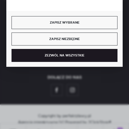
BEZPIECZNE PŁATNOŚCI
ZAPISZ WYBRANE
ZAPISZ NIEZBĘDNE
SZYBKA DOSTAWA
ZEZWÓL NA WSZYSTKIE
DOŁĄCZ DO NAS
Copyright by perfektzlewy.pl
Agencja interaktywna
[ti]
Powered by
2ClickShop®