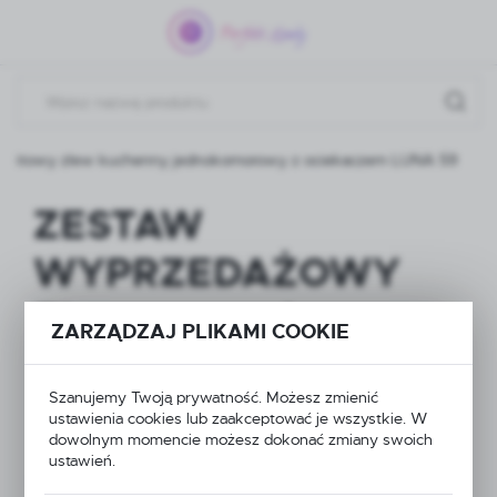
Przejdź do menu.
Przejdź do wyszukiwarki.
Przejdź do treści.
towy zlew kuchenny jednokomorowy z ociekaczem LUNA 59
ZESTAW
WYPRZEDAŻOWY
Zlewozmywak
ZARZĄDZAJ PLIKAMI COOKIE
granitowy zlew
Szanujemy Twoją prywatność. Możesz zmienić
kuchenny
ustawienia cookies lub zaakceptować je wszystkie. W
dowolnym momencie możesz dokonać zmiany swoich
jednokomorowy z
ustawień.