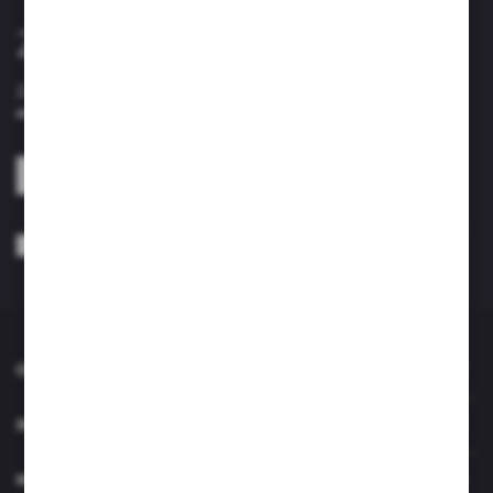
Zapisz się do newslettera
Zapisz się do newslettera na naszym sklepie internetowym i
otrzymuj informacje o nowościach i promocjach.
ZAPISZ SIĘ
Wyrażam zgodę na otrzymywanie drogą elektroniczną na wskazany przeze
mnie adres e-mail informacji dotyczących usług świadczonych przez
Administratora. Zgoda może zostać cofnięta w każdym czasie. *
O NAS
INFORMACJE
MOJE KONTO