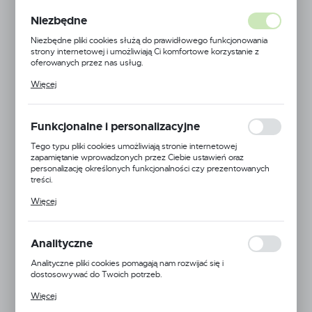
ociekaczem LUNA 59
Niezbędne
Niezbędne pliki cookies służą do prawidłowego funkcjonowania
strony internetowej i umożliwiają Ci komfortowe korzystanie z
POLECAMY
oferowanych przez nas usług.
PROMOCJA
Pliki cookies odpowiadają na podejmowane przez Ciebie działania w
Więcej
celu m.in. dostosowania Twoich ustawień preferencji prywatności,
logowania czy wypełniania formularzy. Dzięki plikom cookies
strona, z której korzystasz, może działać bez zakłóceń.
Funkcjonalne i personalizacyjne
Tego typu pliki cookies umożliwiają stronie internetowej
zapamiętanie wprowadzonych przez Ciebie ustawień oraz
personalizację określonych funkcjonalności czy prezentowanych
treści.
Dzięki tym plikom cookies możemy zapewnić Ci większy komfort
Więcej
korzystania z funkcjonalności naszej strony poprzez dopasowanie
jej do Twoich indywidualnych preferencji. Wyrażenie zgody na
funkcjonalne i personalizacyjne pliki cookies gwarantuje dostępność
większej ilości funkcji na stronie.
Analityczne
Analityczne pliki cookies pomagają nam rozwijać się i
dostosowywać do Twoich potrzeb.
Cookies analityczne pozwalają na uzyskanie informacji w zakresie
Więcej
wykorzystywania witryny internetowej, miejsca oraz częstotliwości,
z jaką odwiedzane są nasze serwisy www. Dane pozwalają nam na