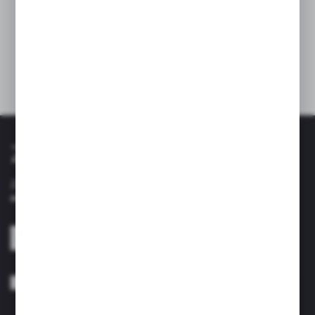
Dane techniczne
Zapisz się do newslettera
Zapisz się do newslettera na naszym sklepie internetowym i
otrzymuj informacje o nowościach i promocjach.
ZAPISZ SIĘ
Wyrażam zgodę na otrzymywanie drogą elektroniczną na wskazany przeze
mnie adres e-mail informacji dotyczących usług świadczonych przez
Administratora. Zgoda może zostać cofnięta w każdym czasie. *