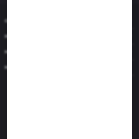
O NAS
INFORMACJE
MOJE KONTO
MASZ PYTANIE?
Zapraszamy pon.- czw. 7.00-15.00 i pt. 6.00- 14.00
info@perfektzlewy.pl
+48 786 622 605
Kierzno 27;
67-112 Siedlisko
FORMULARZ KONTAKTOWY