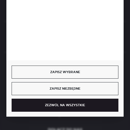
Rozpocznij zwrot produktu:
ODSTĄP OD UMOWY TUTAJ
BEZPIECZNE PŁATNOŚCI
ZAPISZ WYBRANE
ZAPISZ NIEZBĘDNE
SZYBKA DOSTAWA
ZEZWÓL NA WSZYSTKIE
DOŁĄCZ DO NAS