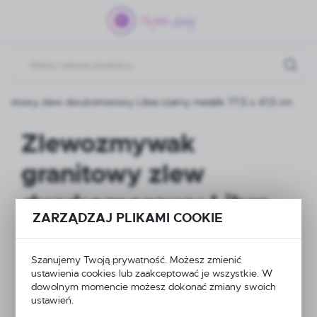
Przejdź do menu.
Przejdź do wyszukiwarki.
Przejdź do treści.
nitowy zlew dwukomorowy Libra czarny metalik 77,5 x 41,5 cm
Zlewozmywak
granitowy zlew
dwukomorowy Libra
ZARZĄDZAJ PLIKAMI COOKIE
czarny metalik 77,5 x
41,5 cm
Szanujemy Twoją prywatność. Możesz zmienić
ustawienia cookies lub zaakceptować je wszystkie. W
dowolnym momencie możesz dokonać zmiany swoich
ustawień.
POLECAMY