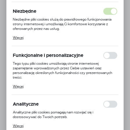
PROMOCJA
Niezbędne
Niezbędne pliki cookies służą do prawidłowego funkcjonowania
strony internetowej i umożliwiają Ci komfortowe korzystanie z
oferowanych przez nas usług.
Pliki cookies odpowiadają na podejmowane przez Ciebie działania w
Więcej
celu m.in. dostosowania Twoich ustawień preferencji prywatności,
logowania czy wypełniania formularzy. Dzięki plikom cookies
strona, z której korzystasz, może działać bez zakłóceń.
Funkcjonalne i personalizacyjne
Tego typu pliki cookies umożliwiają stronie internetowej
zapamiętanie wprowadzonych przez Ciebie ustawień oraz
personalizację określonych funkcjonalności czy prezentowanych
treści.
Dzięki tym plikom cookies możemy zapewnić Ci większy komfort
Więcej
korzystania z funkcjonalności naszej strony poprzez dopasowanie
jej do Twoich indywidualnych preferencji. Wyrażenie zgody na
funkcjonalne i personalizacyjne pliki cookies gwarantuje dostępność
większej ilości funkcji na stronie.
Analityczne
Analityczne pliki cookies pomagają nam rozwijać się i
dostosowywać do Twoich potrzeb.
Cookies analityczne pozwalają na uzyskanie informacji w zakresie
Więcej
wykorzystywania witryny internetowej, miejsca oraz częstotliwości,