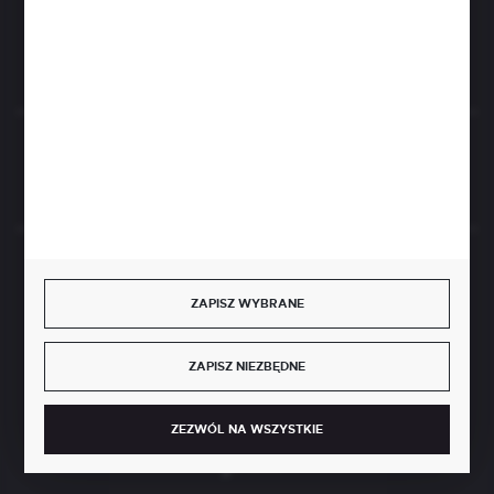
FORMULARZ KONTAKTOWY
Rozpocznij zwrot produktu:
ODSTĄP OD UMOWY TUTAJ
BEZPIECZNE PŁATNOŚCI
ZAPISZ WYBRANE
ZAPISZ NIEZBĘDNE
SZYBKA DOSTAWA
ZEZWÓL NA WSZYSTKIE