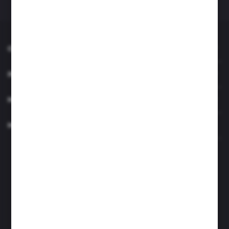
O NAS
INFORMACJE
MOJE KONTO
MASZ PYTANIE?
Zapraszamy pon.- czw. 7.00-15.00 i pt. 6.00- 14.00
info@perfektzlewy.pl
+48 786 622 605
Kierzno 27;
67-112 Siedlisko