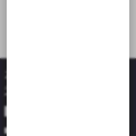
Odporność na przebarwienia
Dane techniczne
Zapisz się do newslettera
Zapisz się do newslettera na naszym sklepie internetowym i
otrzymuj informacje o nowościach i promocjach.
ZAPISZ SIĘ
Wyrażam zgodę na otrzymywanie drogą elektroniczną na wskazany przeze
mnie adres e-mail informacji dotyczących usług świadczonych przez
Administratora. Zgoda może zostać cofnięta w każdym czasie. *