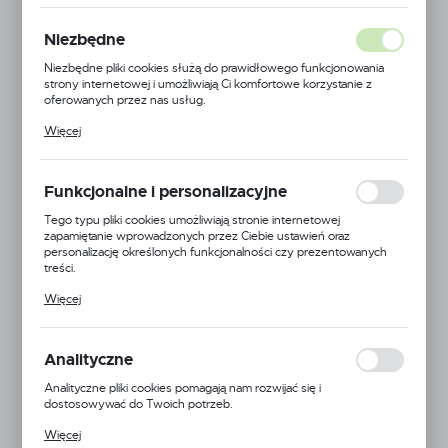
POLECAMY
Niezbędne
Niezbędne pliki cookies służą do prawidłowego funkcjonowania
strony internetowej i umożliwiają Ci komfortowe korzystanie z
oferowanych przez nas usług.
Pliki cookies odpowiadają na podejmowane przez Ciebie działania w
Więcej
celu m.in. dostosowania Twoich ustawień preferencji prywatności,
logowania czy wypełniania formularzy. Dzięki plikom cookies
strona, z której korzystasz, może działać bez zakłóceń.
Funkcjonalne i personalizacyjne
Tego typu pliki cookies umożliwiają stronie internetowej
zapamiętanie wprowadzonych przez Ciebie ustawień oraz
personalizację określonych funkcjonalności czy prezentowanych
treści.
Dzięki tym plikom cookies możemy zapewnić Ci większy komfort
Więcej
korzystania z funkcjonalności naszej strony poprzez dopasowanie
jej do Twoich indywidualnych preferencji. Wyrażenie zgody na
funkcjonalne i personalizacyjne pliki cookies gwarantuje dostępność
większej ilości funkcji na stronie.
Analityczne
Analityczne pliki cookies pomagają nam rozwijać się i
dostosowywać do Twoich potrzeb.
Cookies analityczne pozwalają na uzyskanie informacji w zakresie
Więcej
wykorzystywania witryny internetowej, miejsca oraz częstotliwości,