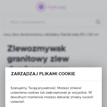
Przejdź do menu.
Przejdź do wyszukiwarki.
Przejdź do treści.
nitowy zlew dwukomorowy nakładany Grande biały 80 x 60 cm
Zlewozmywak
granitowy zlew
dwukomorowy
ZARZĄDZAJ PLIKAMI COOKIE
nakładany Grande
biały 80 x 60 cm
Szanujemy Twoją prywatność. Możesz zmienić
ustawienia cookies lub zaakceptować je wszystkie. W
dowolnym momencie możesz dokonać zmiany swoich
ustawień.
NOWOŚĆ