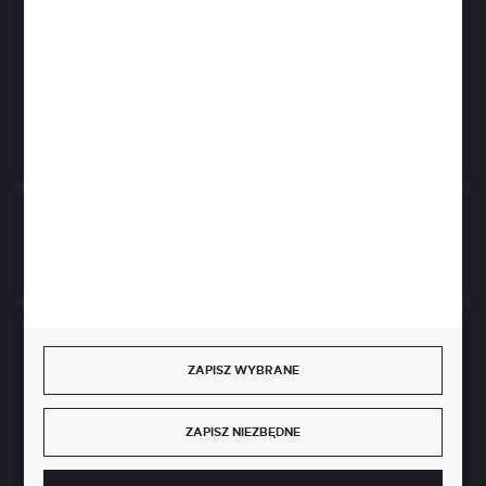
+48 786 622 605
Kierzno 27;
67-112 Siedlisko
FORMULARZ KONTAKTOWY
Rozpocznij zwrot produktu:
ODSTĄP OD UMOWY TUTAJ
BEZPIECZNE PŁATNOŚCI
ZAPISZ WYBRANE
ZAPISZ NIEZBĘDNE
SZYBKA DOSTAWA