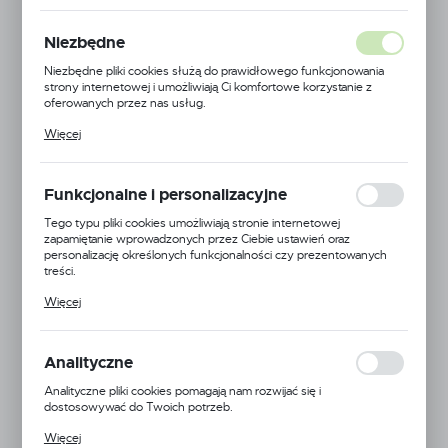
NOWOŚĆ
Niezbędne
POLECAMY
Niezbędne pliki cookies służą do prawidłowego funkcjonowania
strony internetowej i umożliwiają Ci komfortowe korzystanie z
oferowanych przez nas usług.
Pliki cookies odpowiadają na podejmowane przez Ciebie działania w
Więcej
celu m.in. dostosowania Twoich ustawień preferencji prywatności,
logowania czy wypełniania formularzy. Dzięki plikom cookies
strona, z której korzystasz, może działać bez zakłóceń.
Funkcjonalne i personalizacyjne
Tego typu pliki cookies umożliwiają stronie internetowej
zapamiętanie wprowadzonych przez Ciebie ustawień oraz
personalizację określonych funkcjonalności czy prezentowanych
treści.
Dzięki tym plikom cookies możemy zapewnić Ci większy komfort
Więcej
korzystania z funkcjonalności naszej strony poprzez dopasowanie
jej do Twoich indywidualnych preferencji. Wyrażenie zgody na
funkcjonalne i personalizacyjne pliki cookies gwarantuje dostępność
większej ilości funkcji na stronie.
Analityczne
Analityczne pliki cookies pomagają nam rozwijać się i
dostosowywać do Twoich potrzeb.
Cookies analityczne pozwalają na uzyskanie informacji w zakresie
Więcej
wykorzystywania witryny internetowej, miejsca oraz częstotliwości,