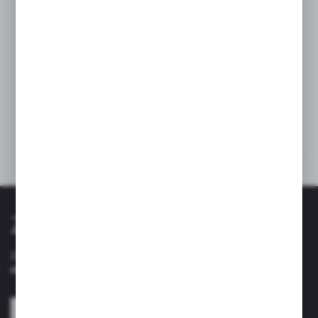
Odporność na przebarwienia
Dane techniczne
Kup razem
Zapisz się do newslettera
Zapisz się do newslettera na naszym sklepie internetowym i
otrzymuj informacje o nowościach i promocjach.
ZAPISZ SIĘ