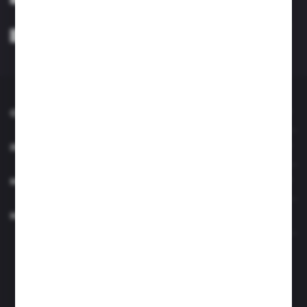
Wyrażam zgodę na otrzymywanie drogą elektroniczną na wskazany przeze
mnie adres e-mail informacji dotyczących usług świadczonych przez
Administratora. Zgoda może zostać cofnięta w każdym czasie. *
O NAS
INFORMACJE
MOJE KONTO
MASZ PYTANIE?
Zapraszamy pon.- czw. 7.00-15.00 i pt. 6.00- 14.00
info@perfektzlewy.pl