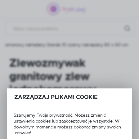
Przejdź do menu.
Przejdź do wyszukiwarki.
Przejdź do treści.
okomorowy nakładany Grande 10 czarny nakrapiany 80 x 60 cm
Zlewozmywak
granitowy zlew
jednokomorowy
ZARZĄDZAJ PLIKAMI COOKIE
nakładany Grande 10
czarny nakrapiany 80
Szanujemy Twoją prywatność. Możesz zmienić
ustawienia cookies lub zaakceptować je wszystkie. W
x 60 cm
dowolnym momencie możesz dokonać zmiany swoich
ustawień.