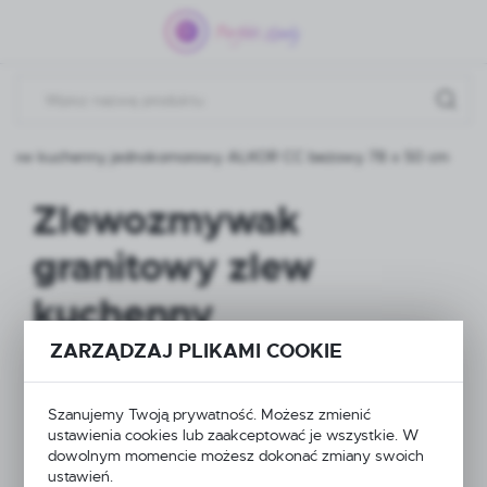
Przejdź do menu.
Przejdź do wyszukiwarki.
Przejdź do treści.
 zlew kuchenny jednokomorowy ALKOR CC beżowy 78 x 50 cm
Zlewozmywak
granitowy zlew
kuchenny
jednokomorowy
ZARZĄDZAJ PLIKAMI COOKIE
ALKOR CC beżowy 78
Szanujemy Twoją prywatność. Możesz zmienić
ustawienia cookies lub zaakceptować je wszystkie. W
x 50 cm
dowolnym momencie możesz dokonać zmiany swoich
ustawień.