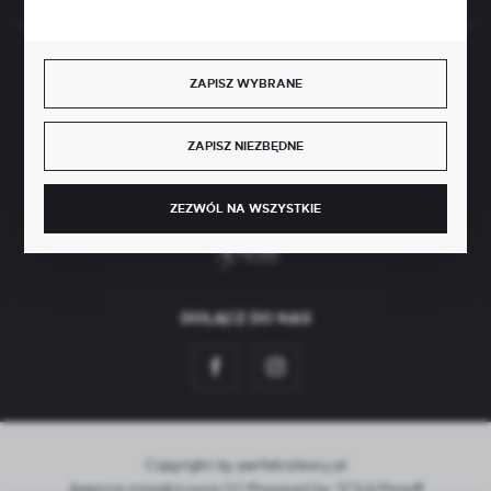
BEZPIECZNE PŁATNOŚCI
ZAPISZ WYBRANE
ZAPISZ NIEZBĘDNE
SZYBKA DOSTAWA
ZEZWÓL NA WSZYSTKIE
DOŁĄCZ DO NAS
Copyright by perfektzlewy.pl
Agencja interaktywna
[ti]
Powered by
2ClickShop®