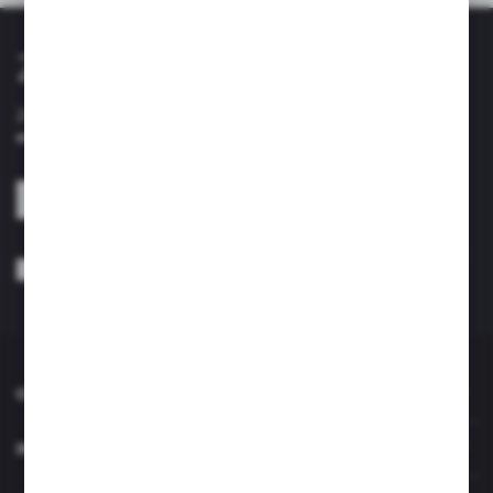
Zapisz się do newslettera
Zapisz się do newslettera na naszym sklepie internetowym i
otrzymuj informacje o nowościach i promocjach.
ZAPISZ SIĘ
Wyrażam zgodę na otrzymywanie drogą elektroniczną na wskazany przeze
mnie adres e-mail informacji dotyczących usług świadczonych przez
Administratora. Zgoda może zostać cofnięta w każdym czasie. *
O NAS
INFORMACJE