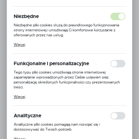
NOWOŚĆ
Niezbędne
POLECAMY
Niezbędne pliki cookies służą do prawidłowego funkcjonowania
strony internetowej i umożliwiają Ci komfortowe korzystanie z
oferowanych przez nas usług.
Pliki cookies odpowiadają na podejmowane przez Ciebie działania w
Więcej
celu m.in. dostosowania Twoich ustawień preferencji prywatności,
logowania czy wypełniania formularzy. Dzięki plikom cookies
strona, z której korzystasz, może działać bez zakłóceń.
Funkcjonalne i personalizacyjne
Tego typu pliki cookies umożliwiają stronie internetowej
zapamiętanie wprowadzonych przez Ciebie ustawień oraz
personalizację określonych funkcjonalności czy prezentowanych
treści.
Dzięki tym plikom cookies możemy zapewnić Ci większy komfort
Więcej
korzystania z funkcjonalności naszej strony poprzez dopasowanie
jej do Twoich indywidualnych preferencji. Wyrażenie zgody na
funkcjonalne i personalizacyjne pliki cookies gwarantuje dostępność
większej ilości funkcji na stronie.
Analityczne
Analityczne pliki cookies pomagają nam rozwijać się i
dostosowywać do Twoich potrzeb.
Cookies analityczne pozwalają na uzyskanie informacji w zakresie