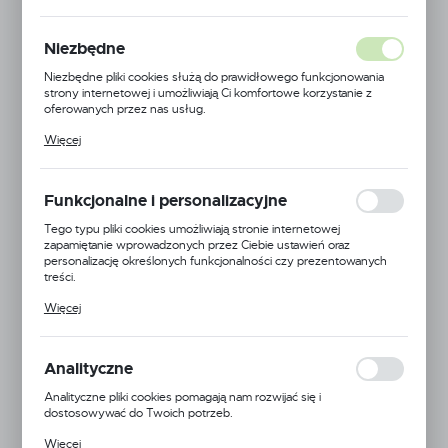
NOWOŚĆ
Niezbędne
POLECAMY
Niezbędne pliki cookies służą do prawidłowego funkcjonowania
strony internetowej i umożliwiają Ci komfortowe korzystanie z
oferowanych przez nas usług.
Pliki cookies odpowiadają na podejmowane przez Ciebie działania w
Więcej
celu m.in. dostosowania Twoich ustawień preferencji prywatności,
logowania czy wypełniania formularzy. Dzięki plikom cookies
strona, z której korzystasz, może działać bez zakłóceń.
Funkcjonalne i personalizacyjne
Tego typu pliki cookies umożliwiają stronie internetowej
zapamiętanie wprowadzonych przez Ciebie ustawień oraz
personalizację określonych funkcjonalności czy prezentowanych
treści.
Dzięki tym plikom cookies możemy zapewnić Ci większy komfort
Więcej
korzystania z funkcjonalności naszej strony poprzez dopasowanie
jej do Twoich indywidualnych preferencji. Wyrażenie zgody na
funkcjonalne i personalizacyjne pliki cookies gwarantuje dostępność
większej ilości funkcji na stronie.
Analityczne
Analityczne pliki cookies pomagają nam rozwijać się i
dostosowywać do Twoich potrzeb.
Cookies analityczne pozwalają na uzyskanie informacji w zakresie
Więcej