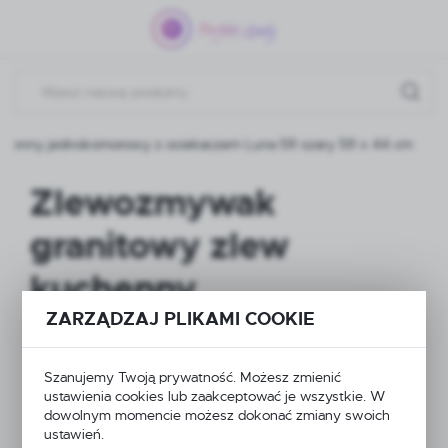
Przejdź do menu.
Przejdź do wyszukiwarki.
Przejdź do treści.
chenny jednokomorowy z ociekaczem Luna 59 szary 59 x 44 cm
Zlewozmywak
granitowy zlew
kuchenny
ZARZĄDZAJ PLIKAMI COOKIE
jednokomorowy z
ociekaczem Luna 59
Szanujemy Twoją prywatność. Możesz zmienić
ustawienia cookies lub zaakceptować je wszystkie. W
szary 59 x 44 cm
dowolnym momencie możesz dokonać zmiany swoich
ustawień.