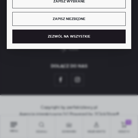
ZAPISZ WYBRANE
ZAPISZ NIEZBĘDNE
SZYBKA DOSTAWA
ZEZWÓL NA WSZYSTKIE
DOŁĄCZ DO NAS
Copyright by perfektzlewy.pl
Agencja interaktywna
[ti]
Powered by
2ClickShop®
0
MENU
SZUKAJ
SCHOWEK
MOJE KONTO
KOSZYK