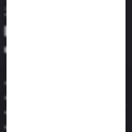
Zapisz się do newslettera na naszym sklepie internetowym i
otrzymuj informacje o nowościach i promocjach.
ZAPISZ SIĘ
Wyrażam zgodę na otrzymywanie drogą elektroniczną na wskazany przeze
mnie adres e-mail informacji dotyczących usług świadczonych przez
Administratora. Zgoda może zostać cofnięta w każdym czasie. *
O NAS
INFORMACJE
MOJE KONTO
MASZ PYTANIE?