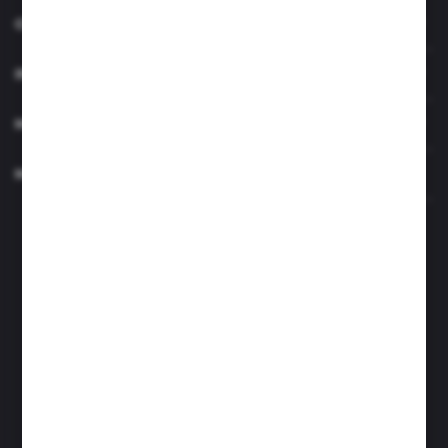
O NAS
INFORMACJE
MOJE KONTO
MASZ PYTANIE?
Zapraszamy pon.- czw. 7.00-15.00 i pt. 6.00- 14.00
info@perfektzlewy.pl
+48 786 622 605
Kierzno 27;
67-112 Siedlisko
FORMULARZ KONTAKTOWY