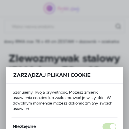
Przejdź do menu.
Przejdź do wyszukiwarki.
Przejdź do treści.
talowy IRMA inox 78 x 49 cm ZESTAW + dozownik + ociekarka
Zlewozmywak stalowy
IRMA inox 78 x 49 cm
ZARZĄDZAJ PLIKAMI COOKIE
ZESTAW + dozownik
+ ociekarka
Szanujemy Twoją prywatność. Możesz zmienić
ustawienia cookies lub zaakceptować je wszystkie. W
dowolnym momencie możesz dokonać zmiany swoich
ustawień.
NOWOŚĆ
POLECAMY
Niezbędne