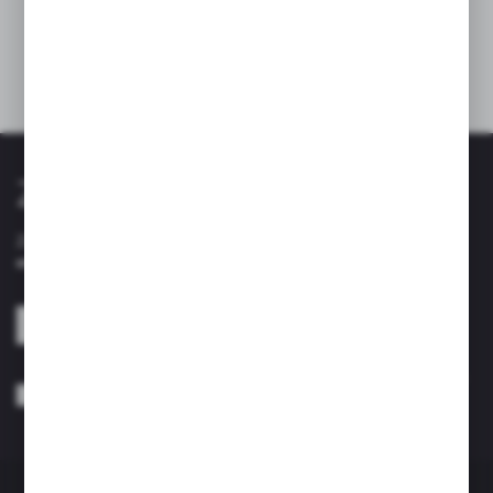
✔️ Numer normy: PN-EN 13310+A1:2018-11E
Dane techniczne
Zapisz się do newslettera
Zapisz się do newslettera na naszym sklepie internetowym i
otrzymuj informacje o nowościach i promocjach.
ZAPISZ SIĘ
Wyrażam zgodę na otrzymywanie drogą elektroniczną na wskazany przeze
mnie adres e-mail informacji dotyczących usług świadczonych przez
Administratora. Zgoda może zostać cofnięta w każdym czasie. *