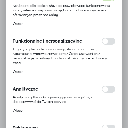
Niezbędne pliki cookies służą do prawidłowego funkcjonowania
strony internetowej i umożliwiają Ci komfortowe korzystanie z
oferowanych przez nas usług.
Pliki cookies odpowiadają na podejmowane przez Ciebie działania w
Więcej
celu m.in. dostosowania Twoich ustawień preferencji prywatności,
logowania czy wypełniania formularzy. Dzięki plikom cookies
strona, z której korzystasz, może działać bez zakłóceń.
Funkcjonalne i personalizacyjne
Tego typu pliki cookies umożliwiają stronie internetowej
zapamiętanie wprowadzonych przez Ciebie ustawień oraz
personalizację określonych funkcjonalności czy prezentowanych
treści.
Dzięki tym plikom cookies możemy zapewnić Ci większy komfort
Więcej
korzystania z funkcjonalności naszej strony poprzez dopasowanie
jej do Twoich indywidualnych preferencji. Wyrażenie zgody na
funkcjonalne i personalizacyjne pliki cookies gwarantuje dostępność
większej ilości funkcji na stronie.
Analityczne
Analityczne pliki cookies pomagają nam rozwijać się i
dostosowywać do Twoich potrzeb.
Cookies analityczne pozwalają na uzyskanie informacji w zakresie
Więcej
wykorzystywania witryny internetowej, miejsca oraz częstotliwości,
z jaką odwiedzane są nasze serwisy www. Dane pozwalają nam na
EAN:
5904496208825
ocenę naszych serwisów internetowych pod względem ich
popularności wśród użytkowników. Zgromadzone informacje są
Reklamowe