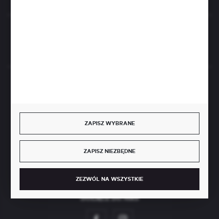
Rozpocznij zwrot produktu:
ODSTĄP OD UMOWY TUTAJ
BEZPIECZNE PŁATNOŚCI
ZAPISZ WYBRANE
SZYBKA DOSTAWA
ZAPISZ NIEZBĘDNE
ZEZWÓL NA WSZYSTKIE
DOŁĄCZ DO NAS