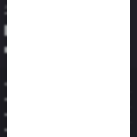
firm będących naszymi partnerami oraz innych dostawców usług.
Zapisz się do newslettera na naszym sklepie internetowym i
Firmy te działają w charakterze pośredników prezentujących nasze
treści w postaci wiadomości, ofert, komunikatów mediów
otrzymuj informacje o nowościach i promocjach.
społecznościowych.
ZAPISZ SIĘ
Wyrażam zgodę na otrzymywanie drogą elektroniczną na wskazany przeze
mnie adres e-mail informacji dotyczących usług świadczonych przez
Administratora. Zgoda może zostać cofnięta w każdym czasie. *
O NAS
INFORMACJE
MOJE KONTO
MASZ PYTANIE?