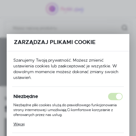
Przejdź do menu.
Przejdź do wyszukiwarki.
Przejdź do treści.
ZARZĄDZAJ PLIKAMI COOKIE
Nowoczesna
Szanujemy Twoją prywatność. Możesz zmienić
kuchnia
ustawienia cookies lub zaakceptować je wszystkie. W
dowolnym momencie możesz dokonać zmiany swoich
ustawień.
Niezbędne
Strona główna
Syfony
Syfony jednokomorowe
Niezbędne pliki cookies służą do prawidłowego funkcjonowania
Syfony jednokomorowe
strony internetowej i umożliwiają Ci komfortowe korzystanie z
oferowanych przez nas usług.
Pliki cookies odpowiadają na podejmowane przez Ciebie działania w
Więcej
celu m.in. dostosowania Twoich ustawień preferencji prywatności,
Sprawdź nasze
logowania czy wypełniania formularzy. Dzięki plikom cookies
strona, z której korzystasz, może działać bez zakłóceń.