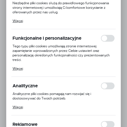
Niezbędne pliki cookies służą do prawidłowego funkcjonowania
strony internetowej i umożliwiają Ci komfortowe korzystanie z
oferowanych przez nas usług.
Pliki cookies odpowiadają na podejmowane przez Ciebie działania w
Więcej
celu m.in. dostosowania Twoich ustawień preferencji prywatności,
logowania czy wypełniania formularzy. Dzięki plikom cookies
strona, z której korzystasz, może działać bez zakłóceń.
Funkcjonalne i personalizacyjne
Tego typu pliki cookies umożliwiają stronie internetowej
zapamiętanie wprowadzonych przez Ciebie ustawień oraz
personalizację określonych funkcjonalności czy prezentowanych
treści.
Dzięki tym plikom cookies możemy zapewnić Ci większy komfort
Więcej
korzystania z funkcjonalności naszej strony poprzez dopasowanie
jej do Twoich indywidualnych preferencji. Wyrażenie zgody na
funkcjonalne i personalizacyjne pliki cookies gwarantuje dostępność
większej ilości funkcji na stronie.
Analityczne
Analityczne pliki cookies pomagają nam rozwijać się i
dostosowywać do Twoich potrzeb.
Cookies analityczne pozwalają na uzyskanie informacji w zakresie
Więcej
wykorzystywania witryny internetowej, miejsca oraz częstotliwości,
z jaką odwiedzane są nasze serwisy www. Dane pozwalają nam na
ocenę naszych serwisów internetowych pod względem ich
EAN:
5904496242713
popularności wśród użytkowników. Zgromadzone informacje są
Reklamowe