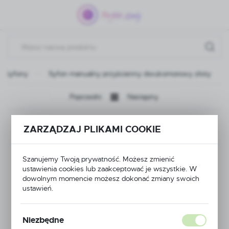
Przejdź do menu.
Przejdź do wyszukiwarki.
Przejdź do treści.
Syfony
Syfon manualny przyścienny dwukomorowy złoty
Poprzedni
Następny
Syfon manualny
ZARZĄDZAJ PLIKAMI COOKIE
przyścienny
Szanujemy Twoją prywatność. Możesz zmienić
dwukomorowy złoty
ustawienia cookies lub zaakceptować je wszystkie. W
dowolnym momencie możesz dokonać zmiany swoich
ustawień.
NOWOŚĆ
Niezbędne
POLECAMY