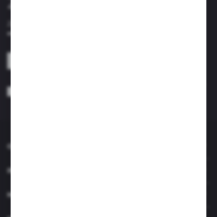
Zapisz się do newslettera
Zapisz się do newslettera na naszym sklepie internetowym i
otrzymuj informacje o nowościach i promocjach.
ZAPISZ SIĘ
Wyrażam zgodę na otrzymywanie drogą elektroniczną na wskazany przeze
mnie adres e-mail informacji dotyczących usług świadczonych przez
Administratora. Zgoda może zostać cofnięta w każdym czasie. *
O NAS
INFORMACJE
MOJE KONTO