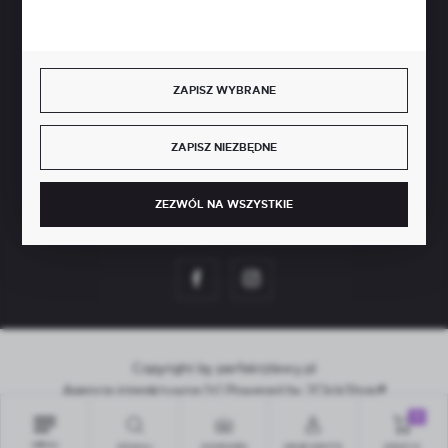
BEZPIECZNE PŁATNOŚCI
ZAPISZ WYBRANE
SZYBKA DOSTAWA
ZAPISZ NIEZBĘDNE
ZEZWÓL NA WSZYSTKIE
DOŁĄCZ DO NAS
Copyright by perfektzlewy.pl
Agencja interaktywna
[ti]
Powered by
2ClickShop®
0
MENU
SZUKAJ
SCHOWEK
MOJE KONTO
KOSZYK