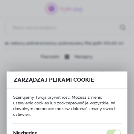
Przejdź do menu.
Przejdź do wyszukiwarki.
Przejdź do treści.
wak stalowy jednokomorowy podwieszany Rita grafit 44x44 cm
Poprzedni
Następny
Zlewozmywak stalowy
ZARZĄDZAJ PLIKAMI COOKIE
jednokomorowy
Szanujemy Twoją prywatność. Możesz zmienić
podwieszany Rita
ustawienia cookies lub zaakceptować je wszystkie. W
dowolnym momencie możesz dokonać zmiany swoich
grafit 44x44 cm
ustawień.
Niezbędne