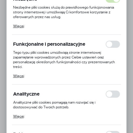
NOWOŚĆ
Niezbędne pliki cookies służą do prawidłowego funkcjonowania
POLECAMY
strony internetowej i umożliwiają Ci komfortowe korzystanie z
oferowanych przez nas usług.
Pliki cookies odpowiadają na podejmowane przez Ciebie działania w
Więcej
celu m.in. dostosowania Twoich ustawień preferencji prywatności,
logowania czy wypełniania formularzy. Dzięki plikom cookies
strona, z której korzystasz, może działać bez zakłóceń.
Funkcjonalne i personalizacyjne
Tego typu pliki cookies umożliwiają stronie internetowej
zapamiętanie wprowadzonych przez Ciebie ustawień oraz
personalizację określonych funkcjonalności czy prezentowanych
treści.
Dzięki tym plikom cookies możemy zapewnić Ci większy komfort
Więcej
korzystania z funkcjonalności naszej strony poprzez dopasowanie
jej do Twoich indywidualnych preferencji. Wyrażenie zgody na
funkcjonalne i personalizacyjne pliki cookies gwarantuje dostępność
większej ilości funkcji na stronie.
Analityczne
Analityczne pliki cookies pomagają nam rozwijać się i
dostosowywać do Twoich potrzeb.
Cookies analityczne pozwalają na uzyskanie informacji w zakresie
Więcej
wykorzystywania witryny internetowej, miejsca oraz częstotliwości,
z jaką odwiedzane są nasze serwisy www. Dane pozwalają nam na
ocenę naszych serwisów internetowych pod względem ich
popularności wśród użytkowników. Zgromadzone informacje są