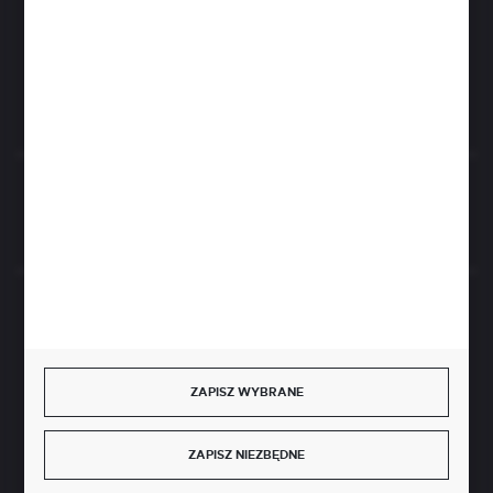
Kierzno 27;
67-112 Siedlisko
FORMULARZ KONTAKTOWY
Rozpocznij zwrot produktu:
ODSTĄP OD UMOWY TUTAJ
BEZPIECZNE PŁATNOŚCI
ZAPISZ WYBRANE
SZYBKA DOSTAWA
ZAPISZ NIEZBĘDNE