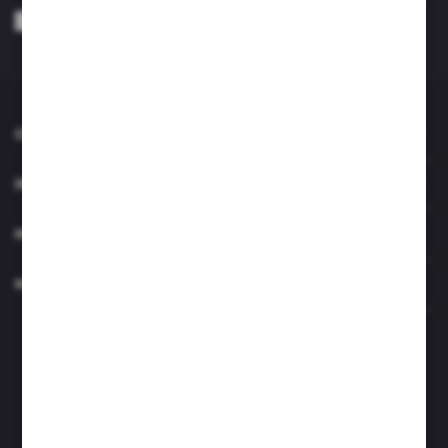
Wyrażam zgodę na otrzymywanie drogą elektroniczną na wskazany przeze
mnie adres e-mail informacji dotyczących usług świadczonych przez
Administratora. Zgoda może zostać cofnięta w każdym czasie. *
O NAS
INFORMACJE
MOJE KONTO
MASZ PYTANIE?
Zapraszamy pon.- czw. 7.00-15.00 i pt. 6.00- 14.00
info@perfektzlewy.pl
+48 786 622 605