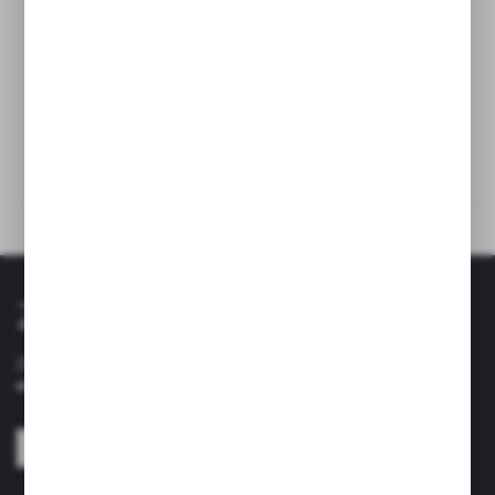
Grubość metalu komory : 0.8 mm
Grubość metalu rantu : 3 mm
Otwór przelewowy w komorze: Tak
Średnica odpływu: 110mm
Dane techniczne
Inne z kategorii
Zapisz się do newslettera
Zapisz się do newslettera na naszym sklepie internetowym i
otrzymuj informacje o nowościach i promocjach.
ZAPISZ SIĘ