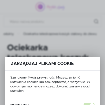
Przejdź do menu.
Przejdź do wyszukiwarki.
Przejdź do treści.
Produkty
Ociekarka teleskopowa koszyk stalowy do zlewu
Ociekarka
teleskopowa koszyk
ZARZĄDZAJ PLIKAMI COOKIE
stalowy do zlewu
Szanujemy Twoją prywatność. Możesz zmienić
ustawienia cookies lub zaakceptować je wszystkie. W
NOWOŚĆ
dowolnym momencie możesz dokonać zmiany swoich
ustawień.
POLECAMY