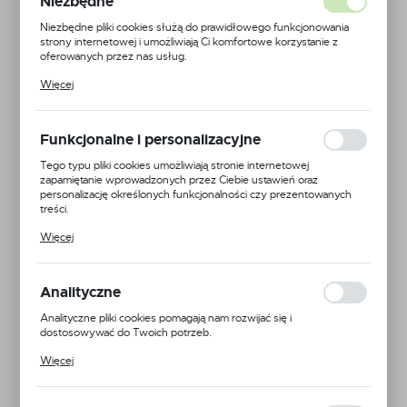
Niezbędne
Niezbędne pliki cookies służą do prawidłowego funkcjonowania
strony internetowej i umożliwiają Ci komfortowe korzystanie z
oferowanych przez nas usług.
Pliki cookies odpowiadają na podejmowane przez Ciebie działania w
Więcej
celu m.in. dostosowania Twoich ustawień preferencji prywatności,
logowania czy wypełniania formularzy. Dzięki plikom cookies
strona, z której korzystasz, może działać bez zakłóceń.
Funkcjonalne i personalizacyjne
Tego typu pliki cookies umożliwiają stronie internetowej
zapamiętanie wprowadzonych przez Ciebie ustawień oraz
personalizację określonych funkcjonalności czy prezentowanych
treści.
Dzięki tym plikom cookies możemy zapewnić Ci większy komfort
Więcej
korzystania z funkcjonalności naszej strony poprzez dopasowanie
jej do Twoich indywidualnych preferencji. Wyrażenie zgody na
funkcjonalne i personalizacyjne pliki cookies gwarantuje dostępność
większej ilości funkcji na stronie.
Analityczne
Analityczne pliki cookies pomagają nam rozwijać się i
dostosowywać do Twoich potrzeb.
EAN:
5903242536168
Cookies analityczne pozwalają na uzyskanie informacji w zakresie
Więcej
wykorzystywania witryny internetowej, miejsca oraz częstotliwości,
24H
z jaką odwiedzane są nasze serwisy www. Dane pozwalają nam na
ocenę naszych serwisów internetowych pod względem ich