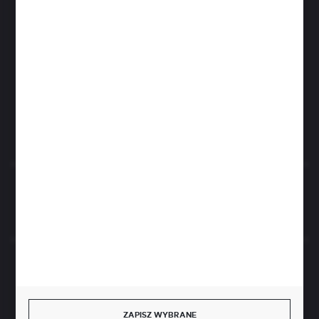
Zapraszamy pon.- czw. 7.00-15.00 i pt. 6.00- 14.00
info@perfektzlewy.pl
+48 786 622 605
Kierzno 27;
67-112 Siedlisko
FORMULARZ KONTAKTOWY
Rozpocznij zwrot produktu:
ODSTĄP OD UMOWY TUTAJ
BEZPIECZNE PŁATNOŚCI
ZAPISZ WYBRANE