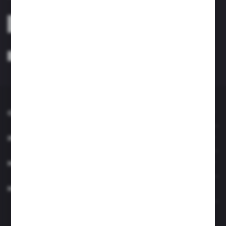
ZAPISZ SIĘ
Wyrażam zgodę na otrzymywanie drogą elektroniczną na wskazany przeze
mnie adres e-mail informacji dotyczących usług świadczonych przez
Administratora. Zgoda może zostać cofnięta w każdym czasie. *
O NAS
INFORMACJE
MOJE KONTO
MASZ PYTANIE?