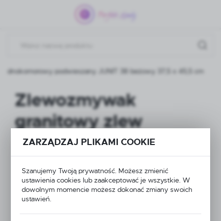
Przejdź do menu.
Przejdź do wyszukiwarki.
Przejdź do treści.
 jednokomorowy podwieszany JUNIT 38 beżowy 37,5 x 45,5 cm
Zlewozmywak
granitowy zlew
kuchenny
ZARZĄDZAJ PLIKAMI COOKIE
jednokomorowy
Szanujemy Twoją prywatność. Możesz zmienić
podwieszany JUNIT
ustawienia cookies lub zaakceptować je wszystkie. W
dowolnym momencie możesz dokonać zmiany swoich
ustawień.
38 beżowy 37,5 x