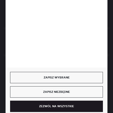
FORMULARZ KONTAKTOWY
Rozpocznij zwrot produktu:
ODSTĄP OD UMOWY TUTAJ
BEZPIECZNE PŁATNOŚCI
ZAPISZ WYBRANE
ZAPISZ NIEZBĘDNE
SZYBKA DOSTAWA
ZEZWÓL NA WSZYSTKIE