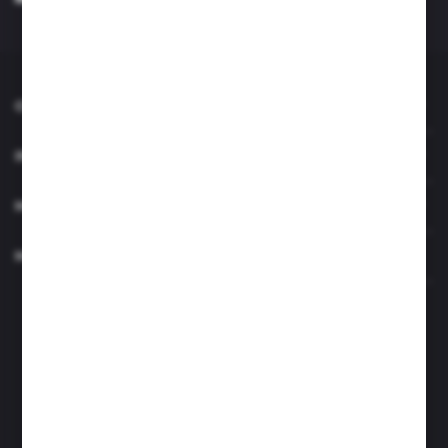
Administratora. Zgoda może zostać cofnięta w każdym czasie. *
O NAS
INFORMACJE
MOJE KONTO
MASZ PYTANIE?
Zapraszamy pon.- czw. 7.00-15.00 i pt. 6.00- 14.00
info@perfektzlewy.pl
+48 786 622 605
Kierzno 27;
67-112 Siedlisko