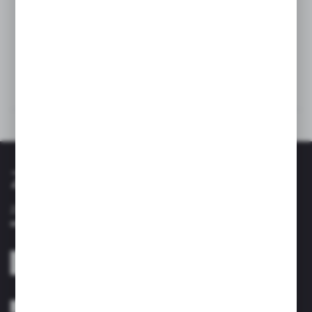
Dane techniczne
Kup razem
Zapisz się do newslettera
Zapisz się do newslettera na naszym sklepie internetowym i
otrzymuj informacje o nowościach i promocjach.
ZAPISZ SIĘ
Wyrażam zgodę na otrzymywanie drogą elektroniczną na wskazany przeze
mnie adres e-mail informacji dotyczących usług świadczonych przez