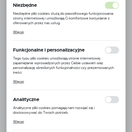
45,5 cm
Niezbędne
Niezbędne pliki cookies służą do prawidłowego funkcjonowania
strony internetowej i umożliwiają Ci komfortowe korzystanie z
oferowanych przez nas usług.
NOWOŚĆ
Pliki cookies odpowiadają na podejmowane przez Ciebie działania w
Więcej
POLECAMY
celu m.in. dostosowania Twoich ustawień preferencji prywatności,
logowania czy wypełniania formularzy. Dzięki plikom cookies
strona, z której korzystasz, może działać bez zakłóceń.
Funkcjonalne i personalizacyjne
Tego typu pliki cookies umożliwiają stronie internetowej
zapamiętanie wprowadzonych przez Ciebie ustawień oraz
personalizację określonych funkcjonalności czy prezentowanych
treści.
Dzięki tym plikom cookies możemy zapewnić Ci większy komfort
Więcej
korzystania z funkcjonalności naszej strony poprzez dopasowanie
jej do Twoich indywidualnych preferencji. Wyrażenie zgody na
funkcjonalne i personalizacyjne pliki cookies gwarantuje dostępność
większej ilości funkcji na stronie.
Analityczne
Analityczne pliki cookies pomagają nam rozwijać się i
dostosowywać do Twoich potrzeb.
Cookies analityczne pozwalają na uzyskanie informacji w zakresie
Więcej
wykorzystywania witryny internetowej, miejsca oraz częstotliwości,
z jaką odwiedzane są nasze serwisy www. Dane pozwalają nam na