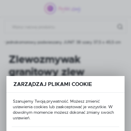
Przejdź do menu.
Przejdź do wyszukiwarki.
Przejdź do treści.
ny jednokomorowy podwieszany JUNIT 38 szary 37,5 x 45,5 cm
Zlewozmywak
granitowy zlew
kuchenny
ZARZĄDZAJ PLIKAMI COOKIE
jednokomorowy
Szanujemy Twoją prywatność. Możesz zmienić
podwieszany JUNIT
ustawienia cookies lub zaakceptować je wszystkie. W
dowolnym momencie możesz dokonać zmiany swoich
ustawień.
38 szary 37,5 x 45,5