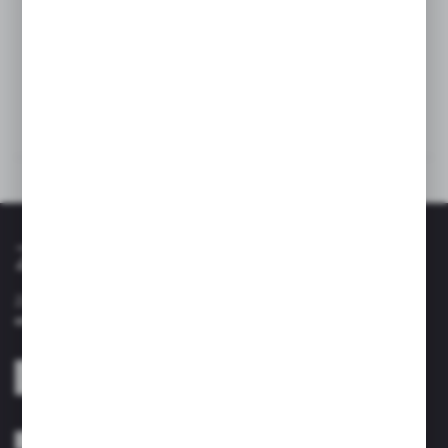
Dane techniczne
Kup razem
Zapisz się do newslettera
Zapisz się do newslettera na naszym sklepie internetowym i
otrzymuj informacje o nowościach i promocjach.
ZAPISZ SIĘ
Wyrażam zgodę na otrzymywanie drogą elektroniczną na wskazany przeze
mnie adres e-mail informacji dotyczących usług świadczonych przez