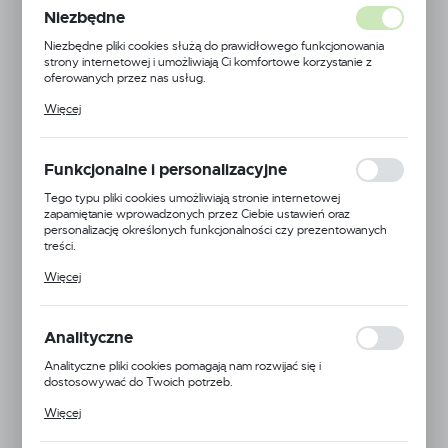
cm
Niezbędne
Niezbędne pliki cookies służą do prawidłowego funkcjonowania
strony internetowej i umożliwiają Ci komfortowe korzystanie z
oferowanych przez nas usług.
NOWOŚĆ
Pliki cookies odpowiadają na podejmowane przez Ciebie działania w
Więcej
POLECAMY
celu m.in. dostosowania Twoich ustawień preferencji prywatności,
logowania czy wypełniania formularzy. Dzięki plikom cookies
strona, z której korzystasz, może działać bez zakłóceń.
Funkcjonalne i personalizacyjne
Tego typu pliki cookies umożliwiają stronie internetowej
zapamiętanie wprowadzonych przez Ciebie ustawień oraz
personalizację określonych funkcjonalności czy prezentowanych
treści.
Dzięki tym plikom cookies możemy zapewnić Ci większy komfort
Więcej
korzystania z funkcjonalności naszej strony poprzez dopasowanie
jej do Twoich indywidualnych preferencji. Wyrażenie zgody na
funkcjonalne i personalizacyjne pliki cookies gwarantuje dostępność
większej ilości funkcji na stronie.
Analityczne
Analityczne pliki cookies pomagają nam rozwijać się i
dostosowywać do Twoich potrzeb.
Cookies analityczne pozwalają na uzyskanie informacji w zakresie
Więcej
wykorzystywania witryny internetowej, miejsca oraz częstotliwości,
z jaką odwiedzane są nasze serwisy www. Dane pozwalają nam na