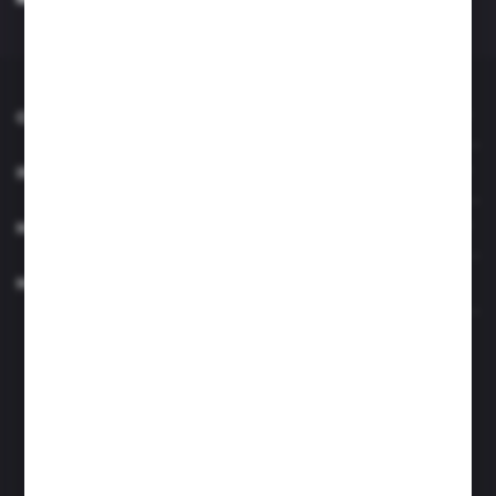
Administratora. Zgoda może zostać cofnięta w każdym czasie. *
O NAS
INFORMACJE
MOJE KONTO
MASZ PYTANIE?
Zapraszamy pon.- czw. 7.00-15.00 i pt. 6.00- 14.00
info@perfektzlewy.pl
+48 786 622 605
Kierzno 27;
67-112 Siedlisko