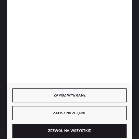
FORMULARZ KONTAKTOWY
Rozpocznij zwrot produktu:
ODSTĄP OD UMOWY TUTAJ
BEZPIECZNE PŁATNOŚCI
ZAPISZ WYBRANE
ZAPISZ NIEZBĘDNE
SZYBKA DOSTAWA
ZEZWÓL NA WSZYSTKIE