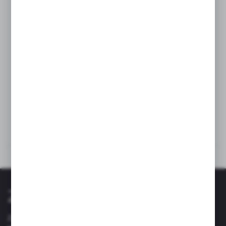
Odporność na uderzenia
Odporność na zabrudzenia
Odporność na promienie UV
Odporność na przebarwienia
Dane techniczne
Kup razem
Zapisz się do newslettera
Zapisz się do newslettera na naszym sklepie internetowym i