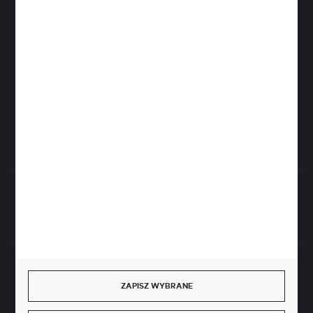
Zapraszamy pon.- czw. 7.00-15.00 i pt. 6.00- 14.00
info@perfektzlewy.pl
+48 786 622 605
Kierzno 27;
67-112 Siedlisko
FORMULARZ KONTAKTOWY
Rozpocznij zwrot produktu:
ODSTĄP OD UMOWY TUTAJ
BEZPIECZNE PŁATNOŚCI
ZAPISZ WYBRANE