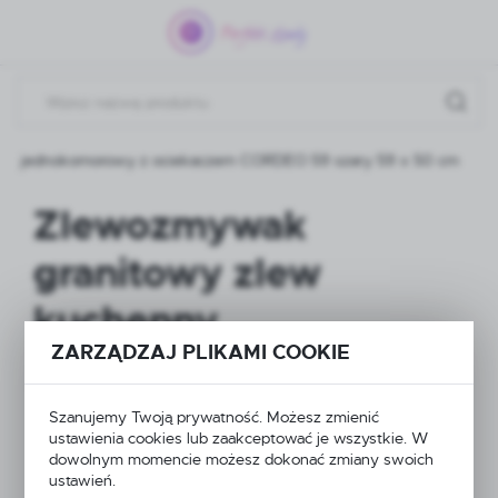
Przejdź do menu.
Przejdź do wyszukiwarki.
Przejdź do treści.
ny jednokomorowy z ociekaczem CORDEO 59 szary 59 x 50 cm
Zlewozmywak
granitowy zlew
kuchenny
ZARZĄDZAJ PLIKAMI COOKIE
jednokomorowy z
ociekaczem CORDEO
Szanujemy Twoją prywatność. Możesz zmienić
ustawienia cookies lub zaakceptować je wszystkie. W
59 szary 59 x 50 cm
dowolnym momencie możesz dokonać zmiany swoich
ustawień.