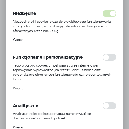
NOWOŚĆ
Niezbędne
POLECAMY
Niezbędne pliki cookies służą do prawidłowego funkcjonowania
strony internetowej i umożliwiają Ci komfortowe korzystanie z
oferowanych przez nas usług.
Pliki cookies odpowiadają na podejmowane przez Ciebie działania w
Więcej
celu m.in. dostosowania Twoich ustawień preferencji prywatności,
logowania czy wypełniania formularzy. Dzięki plikom cookies
strona, z której korzystasz, może działać bez zakłóceń.
Funkcjonalne i personalizacyjne
Tego typu pliki cookies umożliwiają stronie internetowej
zapamiętanie wprowadzonych przez Ciebie ustawień oraz
personalizację określonych funkcjonalności czy prezentowanych
treści.
Dzięki tym plikom cookies możemy zapewnić Ci większy komfort
Więcej
korzystania z funkcjonalności naszej strony poprzez dopasowanie
jej do Twoich indywidualnych preferencji. Wyrażenie zgody na
funkcjonalne i personalizacyjne pliki cookies gwarantuje dostępność
większej ilości funkcji na stronie.
Analityczne
Analityczne pliki cookies pomagają nam rozwijać się i
dostosowywać do Twoich potrzeb.
Cookies analityczne pozwalają na uzyskanie informacji w zakresie
Więcej