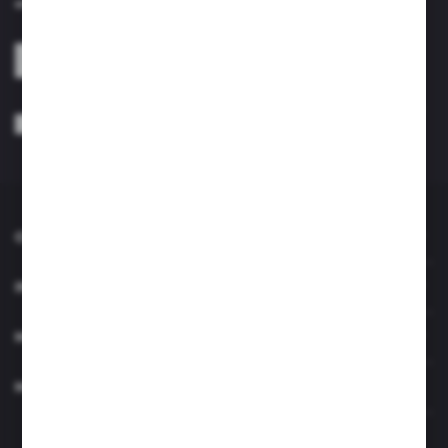
otrzymuj informacje o nowościach i promocjach.
ZAPISZ SIĘ
Wyrażam zgodę na otrzymywanie drogą elektroniczną na wskazany przeze
mnie adres e-mail informacji dotyczących usług świadczonych przez
Administratora. Zgoda może zostać cofnięta w każdym czasie. *
O NAS
INFORMACJE
MOJE KONTO
MASZ PYTANIE?