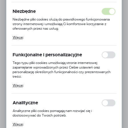
79 x 50 cm
Niezbędne
Niezbędne pliki cookies służą do prawidłowego funkcjonowania
NOWOŚĆ
strony internetowej i umożliwiają Ci komfortowe korzystanie z
oferowanych przez nas usług.
POLECAMY
Pliki cookies odpowiadają na podejmowane przez Ciebie działania w
Więcej
celu m.in. dostosowania Twoich ustawień preferencji prywatności,
logowania czy wypełniania formularzy. Dzięki plikom cookies
strona, z której korzystasz, może działać bez zakłóceń.
Funkcjonalne i personalizacyjne
Tego typu pliki cookies umożliwiają stronie internetowej
zapamiętanie wprowadzonych przez Ciebie ustawień oraz
personalizację określonych funkcjonalności czy prezentowanych
treści.
Dzięki tym plikom cookies możemy zapewnić Ci większy komfort
Więcej
korzystania z funkcjonalności naszej strony poprzez dopasowanie
jej do Twoich indywidualnych preferencji. Wyrażenie zgody na
funkcjonalne i personalizacyjne pliki cookies gwarantuje dostępność
większej ilości funkcji na stronie.
Analityczne
Analityczne pliki cookies pomagają nam rozwijać się i
dostosowywać do Twoich potrzeb.
Cookies analityczne pozwalają na uzyskanie informacji w zakresie
Więcej
wykorzystywania witryny internetowej, miejsca oraz częstotliwości,