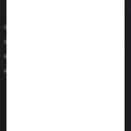
O NAS
INFORMACJE
MOJE KONTO
MASZ PYTANIE?
Zapraszamy pon.- czw. 7.00-15.00 i pt. 6.00- 14.00
info@perfektzlewy.pl
+48 786 622 605
Kierzno 27;
67-112 Siedlisko