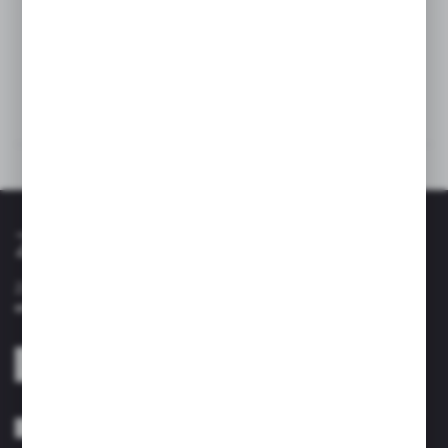
Dane techniczne
Kup razem
Zapisz się do newslettera
Zapisz się do newslettera na naszym sklepie internetowym i
otrzymuj informacje o nowościach i promocjach.
ZAPISZ SIĘ
Wyrażam zgodę na otrzymywanie drogą elektroniczną na wskazany przeze
mnie adres e-mail informacji dotyczących usług świadczonych przez
Administratora. Zgoda może zostać cofnięta w każdym czasie. *