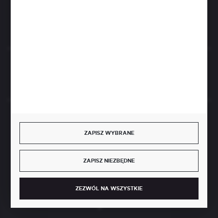
FORMULARZ KONTAKTOWY
Rozpocznij zwrot produktu:
ODSTĄP OD UMOWY TUTAJ
BEZPIECZNE PŁATNOŚCI
ZAPISZ WYBRANE
ZAPISZ NIEZBĘDNE
SZYBKA DOSTAWA
ZEZWÓL NA WSZYSTKIE