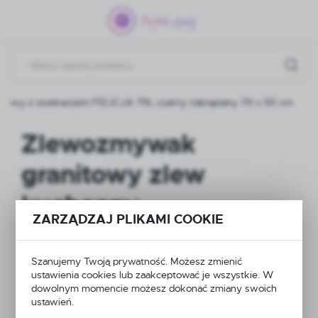
Przejdź do menu.
Przejdź do wyszukiwarki.
Przejdź do treści.
rowy z ociekaczem FELICJA 79L czarny nakrapiany 79 x 50 cm
Zlewozmywak
granitowy zlew
kuchenny
ZARZĄDZAJ PLIKAMI COOKIE
jednokomorowy z
ociekaczem FELICJA
Szanujemy Twoją prywatność. Możesz zmienić
ustawienia cookies lub zaakceptować je wszystkie. W
79L czarny nakrapiany
dowolnym momencie możesz dokonać zmiany swoich
ustawień.