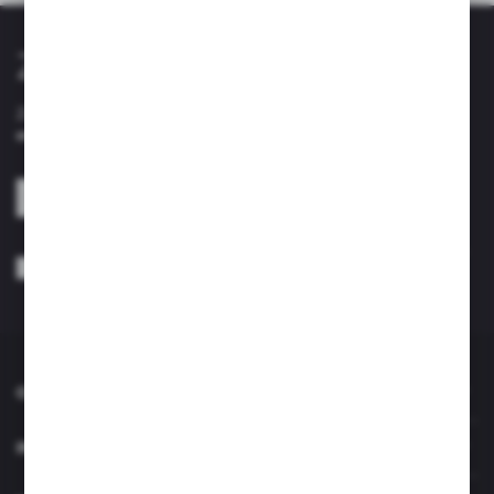
Zapisz się do newslettera
Zapisz się do newslettera na naszym sklepie internetowym i
otrzymuj informacje o nowościach i promocjach.
ZAPISZ SIĘ
Wyrażam zgodę na otrzymywanie drogą elektroniczną na wskazany przeze
mnie adres e-mail informacji dotyczących usług świadczonych przez
Administratora. Zgoda może zostać cofnięta w każdym czasie. *
O NAS
INFORMACJE