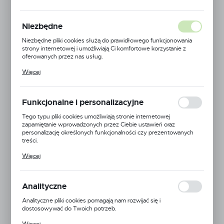
cm
Niezbędne
Niezbędne pliki cookies służą do prawidłowego funkcjonowania
NOWOŚĆ
strony internetowej i umożliwiają Ci komfortowe korzystanie z
POLECAMY
oferowanych przez nas usług.
Pliki cookies odpowiadają na podejmowane przez Ciebie działania w
Więcej
celu m.in. dostosowania Twoich ustawień preferencji prywatności,
logowania czy wypełniania formularzy. Dzięki plikom cookies
strona, z której korzystasz, może działać bez zakłóceń.
Funkcjonalne i personalizacyjne
Tego typu pliki cookies umożliwiają stronie internetowej
zapamiętanie wprowadzonych przez Ciebie ustawień oraz
personalizację określonych funkcjonalności czy prezentowanych
treści.
Dzięki tym plikom cookies możemy zapewnić Ci większy komfort
Więcej
korzystania z funkcjonalności naszej strony poprzez dopasowanie
jej do Twoich indywidualnych preferencji. Wyrażenie zgody na
funkcjonalne i personalizacyjne pliki cookies gwarantuje dostępność
większej ilości funkcji na stronie.
Analityczne
Analityczne pliki cookies pomagają nam rozwijać się i
dostosowywać do Twoich potrzeb.
Cookies analityczne pozwalają na uzyskanie informacji w zakresie