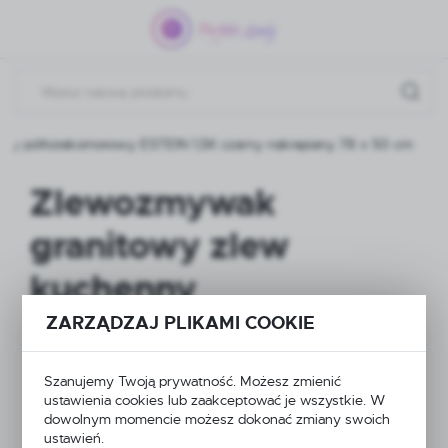
Przejdź do menu.
Przejdź do wyszukiwarki.
Przejdź do treści.
ny półtorakomorowy ESTEIN 1,5K czarny nakrapiany 78 x 50 cm
Zlewozmywak
granitowy zlew
kuchenny
półtorakomorowy
ZARZĄDZAJ PLIKAMI COOKIE
ESTEIN 1,5K czarny
Szanujemy Twoją prywatność. Możesz zmienić
ustawienia cookies lub zaakceptować je wszystkie. W
nakrapiany 78 x 50
dowolnym momencie możesz dokonać zmiany swoich
ustawień.