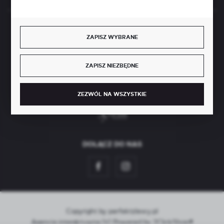
BEZPIECZNE PŁATNOŚCI
ZAPISZ WYBRANE
ZAPISZ NIEZBĘDNE
SZYBKA DOSTAWA
ZEZWÓL NA WSZYSTKIE
DOŁĄCZ DO NAS
Copyright by perfektzlewy.pl
Agencja interaktywna
[ti]
Powered by
2ClickShop®